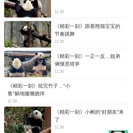
11:30
《精彩一刻》跟着熊猫宝宝的
节奏跳舞
11:30
《精彩一刻》一正一反，姐弟
俩惬意啃笋
11:30
《精彩一刻》炫完竹子，“小
鲁”躺地慵懒挠痒
11:30
《精彩一刻》小树的“好朋友”来
了
11:30