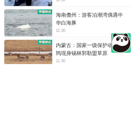
11:30
海南儋州：游客泊潮湾偶遇中
华白海豚
11:30
内蒙古：国家一级保护动物大
鸨现身锡林郭勒盟草原
11:30
四川绵阳：岷山山系东坡发现
豹影像
11:30
陕西：大熊猫“荣荣”躺着进食，
松弛感拉满
11:30