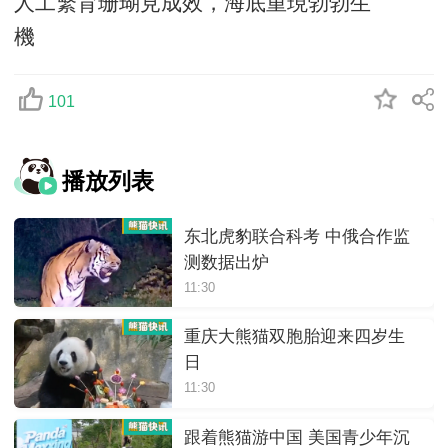
人工繁育珊瑚見成效，海底重現勃勃生
機
101
播放列表
东北虎豹联合科考 中俄合作监
测数据出炉
11:30
重庆大熊猫双胞胎迎来四岁生
日
11:30
跟着熊猫游中国 美国青少年沉