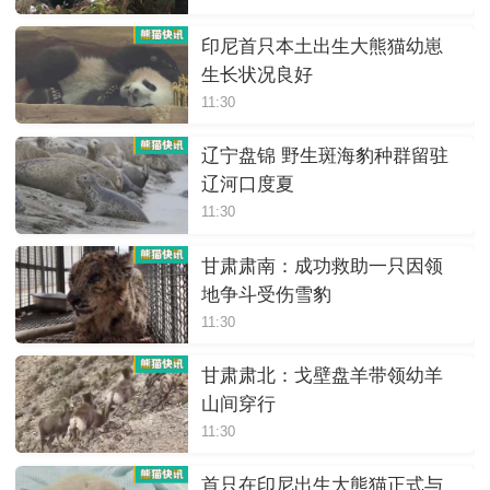
印尼首只本土出生大熊猫幼崽
生长状况良好
11:30
辽宁盘锦 野生斑海豹种群留驻
辽河口度夏
11:30
甘肃肃南：成功救助一只因领
地争斗受伤雪豹
11:30
甘肃肃北：戈壁盘羊带领幼羊
山间穿行
11:30
首只在印尼出生大熊猫正式与