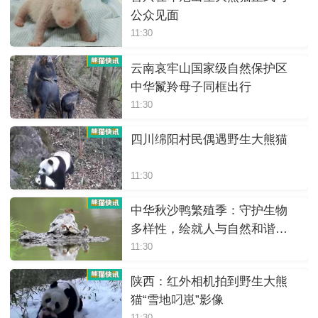
公众见面
11:30
云南哀牢山国家级自然保护区
中华鬣羚母子同框出行
11:30
四川绵阳村民偶遇野生大熊猫
11:30
中华秋沙鸭繁殖季：守护生物
多样性，绘就人与自然和谐画
卷
11:30
陕西：红外相机拍到野生大熊
猫“雪地叼崽”影像