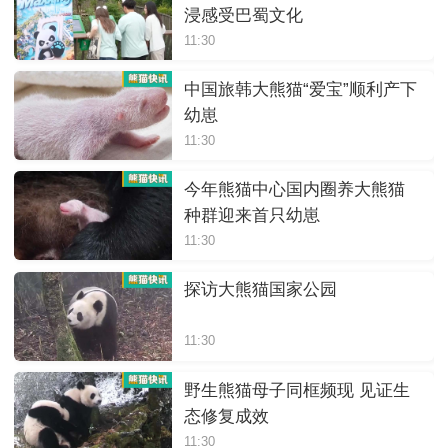
浸感受巴蜀文化
11:30
中国旅韩大熊猫“爱宝”顺利产下
幼崽
11:30
今年熊猫中心国内圈养大熊猫
种群迎来首只幼崽
11:30
探访大熊猫国家公园
11:30
野生熊猫母子同框频现 见证生
态修复成效
11:30