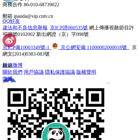
商務合作 86-010-68739022
郵箱 ipanda@vip.cntv.cn
安卓
QQ好友
違法和不良信息舉報
 
京ICP證060535號
 網上傳播視聽節目許
可證號0102002 新出網證（京）字098號
京ICP備10003349號-1
 
 京公網安備 11000002000018號
 京
網文[2014]0383-083號
新浪微博
鏈結
關於我們
 
用戶協議
 
隱私保護協議
 
版權聲明
微博
 Facebook