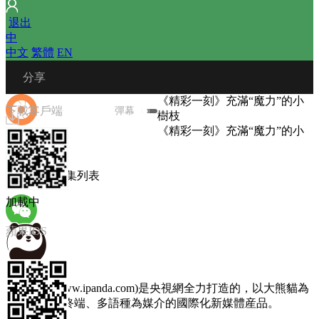
 
退出
中
中文
 
繁體
 
EN
 分享
《精彩一刻》充滿“魔力”的小
下載客戶端
彈幕
樹枝
《精彩一刻》充滿“魔力”的小
樹枝
播放列表
微信朋友圈
圖文選集
 
選集列表
加載中
蘋果IOS
微信朋友
熊貓頻道(www.ipanda.com)是央視網全力打造的，以大熊貓為
主題，以多終端、多語種為媒介的國際化新媒體産品。