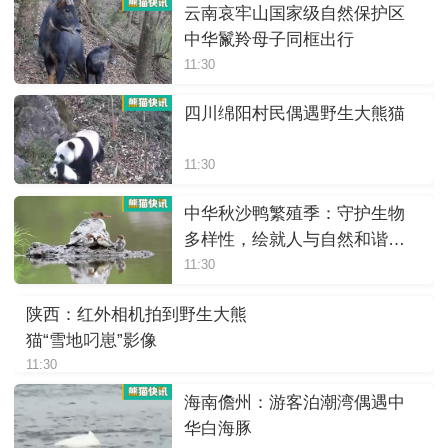
云南哀牢山国家级自然保护区
中华鬣羚母子同框出行
11:30
四川绵阳村民偶遇野生大熊猫
11:30
中华秋沙鸭繁殖季：守护生物
多样性，绘就人与自然和谐画
卷
11:30
陕西：红外相机拍到野生大熊
猫“雪地叼崽”影像
11:30
海南儋州：游客泊潮湾偶遇中
华白海豚