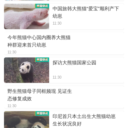
中国旅韩大熊猫“爱宝”顺利产下
幼崽
11:30
今年熊猫中心国内圈养大熊猫
种群迎来首只幼崽
11:30
探访大熊猫国家公园
11:30
野生熊猫母子同框频现 见证生
态修复成效
11:30
印尼首只本土出生大熊猫幼崽
生长状况良好