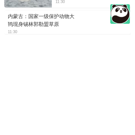
11:30
内蒙古：国家一级保护动物大
鸨现身锡林郭勒盟草原
11:30
四川绵阳：岷山山系东坡发现
豹影像
11:30
陕西：大熊猫“荣荣”躺着进食，
松弛感拉满
11:30
四川崇州：萌趣十足，野生大
熊猫“谈恋爱”
11:30
国家二级保护动物岩羊现身玛
曲