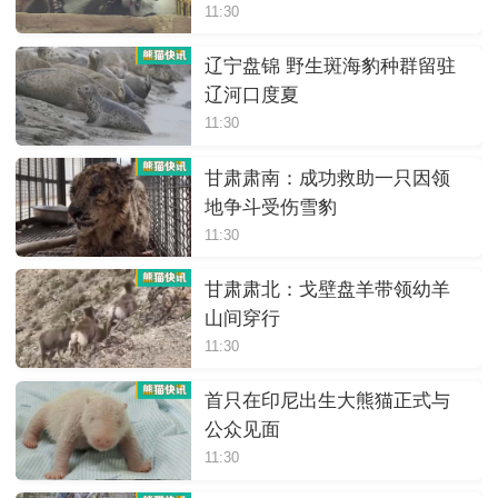
11:30
辽宁盘锦 野生斑海豹种群留驻
辽河口度夏
11:30
甘肃肃南：成功救助一只因领
地争斗受伤雪豹
11:30
甘肃肃北：戈壁盘羊带领幼羊
山间穿行
11:30
首只在印尼出生大熊猫正式与
公众见面
11:30