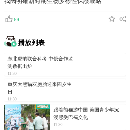
我國明確新時期生物多樣性保護戰略
89
播放列表
东北虎豹联合科考 中俄合作监
测数据出炉
11:30
重庆大熊猫双胞胎迎来四岁生
日
11:30
跟着熊猫游中国 美国青少年沉
浸感受巴蜀文化
11:30