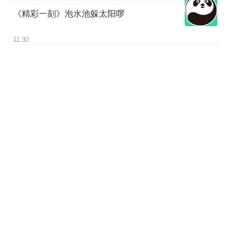
《精彩一刻》泡水池躲太阳啰
11:30
《精彩一刻》“文文”干饭的背影
11:30
《精彩一刻》竹子吃够了，想
找找小零食
11:30
《精彩一刻》近看大熊猫如何
吃竹子
11:30
《精彩一刻》悠闲的树上时光