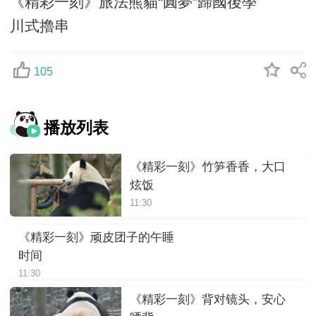
《精彩一刻》旅法熊貓“圓夢”歸國後學
川式擼串
105
播放列表
《精彩一刻》竹笋香香，大口
炫饭
11:30
《精彩一刻》顽皮团子的午睡
时间
11:30
《精彩一刻》背对镜头，安心