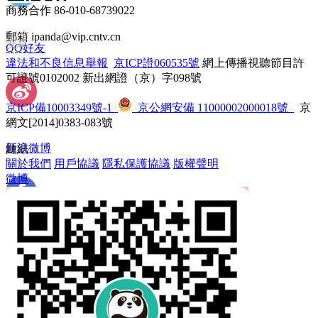
商務合作 86-010-68739022
郵箱 ipanda@vip.cntv.cn
安卓
QQ好友
違法和不良信息舉報
 
京ICP證060535號
 網上傳播視聽節目許
可證號0102002 新出網證（京）字098號
京ICP備10003349號-1
 
 京公網安備 11000002000018號
 京
網文[2014]0383-083號
新浪微博
鏈結
關於我們
 
用戶協議
 
隱私保護協議
 
版權聲明
微博
 Facebook