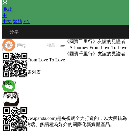
 
退出
中
中文
 
繁體
 
EN
 分享
《國寶千里行》友誼的見證者
下載客戶端
彈幕
｜A Journey From Love To Love
《國寶千里行》友誼的見證者
｜A Journey From Love To Love
播放列表
微信朋友圈
圖文選集
 
選集列表
加載中
蘋果IOS
微信朋友
熊貓頻道(www.ipanda.com)是央視網全力打造的，以大熊貓為
主題，以多終端、多語種為媒介的國際化新媒體産品。