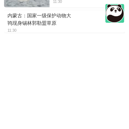
11:30
内蒙古：国家一级保护动物大
鸨现身锡林郭勒盟草原
11:30
四川绵阳：岷山山系东坡发现
豹影像
11:30
陕西：大熊猫“荣荣”躺着进食，
松弛感拉满
11:30
四川崇州：萌趣十足，野生大
熊猫“谈恋爱”
11:30
国家二级保护动物岩羊现身玛
曲