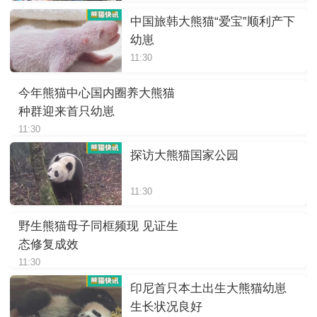
中国旅韩大熊猫“爱宝”顺利产下
幼崽
11:30
今年熊猫中心国内圈养大熊猫
种群迎来首只幼崽
11:30
探访大熊猫国家公园
11:30
野生熊猫母子同框频现 见证生
态修复成效
11:30
印尼首只本土出生大熊猫幼崽
生长状况良好