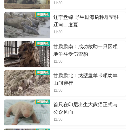
11:30
辽宁盘锦 野生斑海豹种群留驻
辽河口度夏
11:30
甘肃肃南：成功救助一只因领
地争斗受伤雪豹
11:30
甘肃肃北：戈壁盘羊带领幼羊
山间穿行
11:30
首只在印尼出生大熊猫正式与
公众见面
11:30