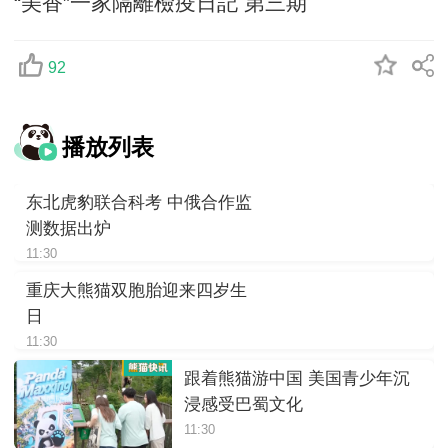
“美香”一家隔離檢疫日記 第三期
92
播放列表
东北虎豹联合科考 中俄合作监
测数据出炉
11:30
重庆大熊猫双胞胎迎来四岁生
日
11:30
跟着熊猫游中国 美国青少年沉
浸感受巴蜀文化
11:30