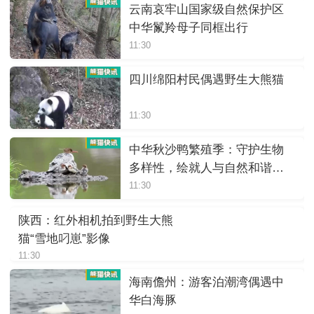
云南哀牢山国家级自然保护区
中华鬣羚母子同框出行
11:30
四川绵阳村民偶遇野生大熊猫
11:30
中华秋沙鸭繁殖季：守护生物
多样性，绘就人与自然和谐画
卷
11:30
陕西：红外相机拍到野生大熊
猫“雪地叼崽”影像
11:30
海南儋州：游客泊潮湾偶遇中
华白海豚