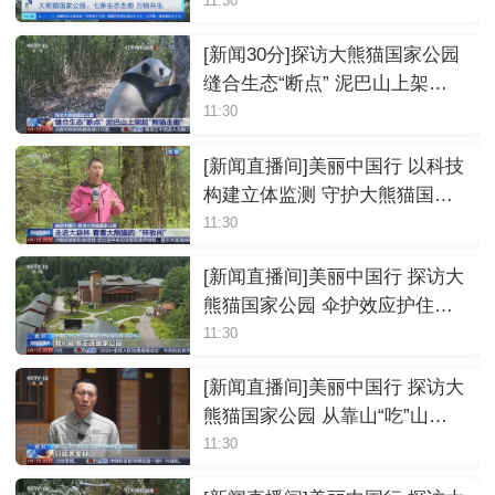
廊 万物共生
11:30
[新闻30分]探访大熊猫国家公园
缝合生态“断点” 泥巴山上架
起“熊猫走廊”
11:30
[新闻直播间]美丽中国行 以科技
构建立体监测 守护大熊猫国家
公园
11:30
[新闻直播间]美丽中国行 探访大
熊猫国家公园 伞护效应护住万
千山野 共享大美自然
11:30
[新闻直播间]美丽中国行 探访大
熊猫国家公园 从靠山“吃”山到
护山共享 拓展乡村新业态
11:30