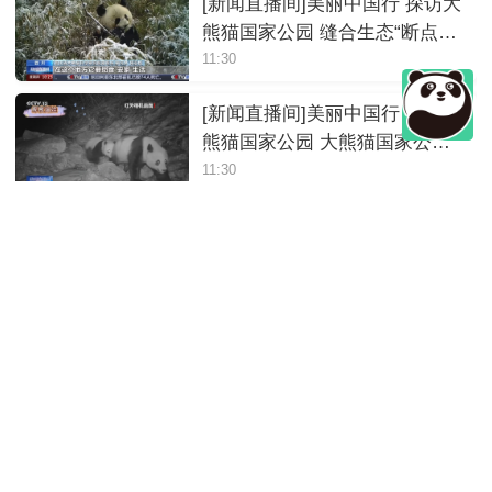
[新闻直播间]美丽中国行 探访大
熊猫国家公园 缝合生态“断点”
泥巴山上架起“熊猫走廊”
11:30
[新闻直播间]美丽中国行 探访大
熊猫国家公园 大熊猫国家公
园：七条生态走廊 万物共生
11:30
大熊猫国家公园岷山山系东坡
首次发现野生豹
11:30
《法治深壹度》 20260221 打卡
国家公园 法治一路同行 第2集
大熊猫国家公园
11:30
[法治深壹度]认识大熊猫国家公
园