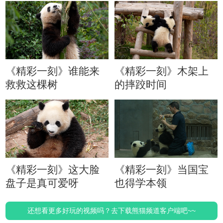
《精彩一刻》谁能来
《精彩一刻》木架上
救救这棵树
的摔跤时间
《精彩一刻》这大脸
《精彩一刻》当国宝
盘子是真可爱呀
也得学本领
还想看更多好玩的视频吗？去下载熊猫频道客户端吧~~