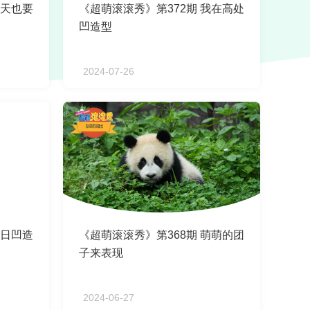
夏天也要
《超萌滚滚秀》第372期 我在高处
凹造型
2024-07-26
夏日凹造
《超萌滚滚秀》第368期 萌萌的团
子来表现
2024-06-27