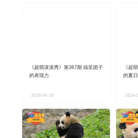
《超萌滚滚秀》第367期 搞笑团子
《超萌
的表现力
的夏日
2024-06-20
2024-