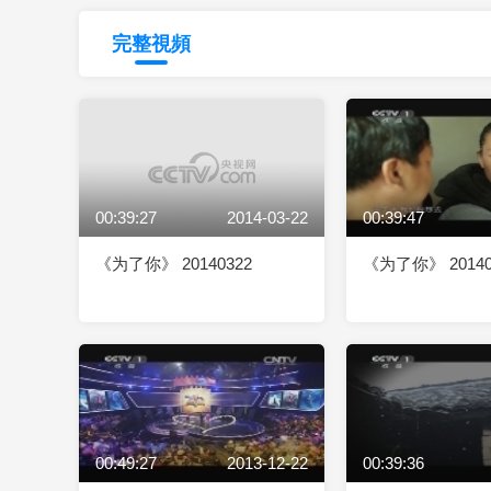
財經
教育
鄉村振興
生態環境
一帶一路
完整視頻
大國智造
大國展會
大國保險
雲頂對話
00:39:27
2014-03-22
00:39:47
CCTV.節目官網
直播
節目單
欄目
片庫
《为了你》 20140322
《为了你》 20140
00:49:27
2013-12-22
00:39:36