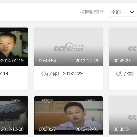
央博
非遺
文化
旅游
科普
健康
樂齡
閱讀
按時間查詢
雲起
超級工廠
智敬中國
全民健康
顏選攻略
海洋
2014-01-19
00:48:54
2013-12-29
00:49:27
熱播榜
總台企業白名單
119
《为了你》 20131229
《为了你》 2
2013-12-08
00:39:27
2013-12-01
00:39:24