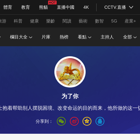
體育
教育
熊貓
直播中國
4K
CCTV.直播
式妙語
主持人
下載央視影音
熱解讀
天天學習
旅游
科普
健康
樂齡
閱讀
藝術
數智
5G
産業+
欄目大全
片庫
熱榜
看點
主持人
全部
紀錄片網
國家大劇院
大型活動
科技
法治
文娛
人物
公益
圖片
習式妙語
央視快評
央視網評
光華銳評
鋒面
为了你
頻道
VR/AR
4K專區
全景新聞
士抱着帮助别人摆脱困境、改变命运的目的而来，他所做的这一
請入列
人生第一次
人生第二次
分享到：
年冬奧會
CBA
NBA
中超
國足
國際足球
網球
綜
體育江湖
文化體育
冰雪道路
足球道路