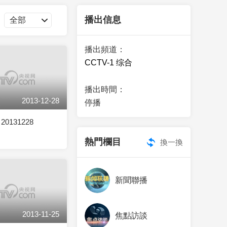
藝術
汽車
數智
5G
産業+
播出信息
時尚
天氣
才藝
網展
央央好物
播出頻道：
CCTV-1 综合
播出時間：
2013-12-28
停播
0131228
熱門欄目
換一換
新聞聯播
2013-11-25
焦點訪談