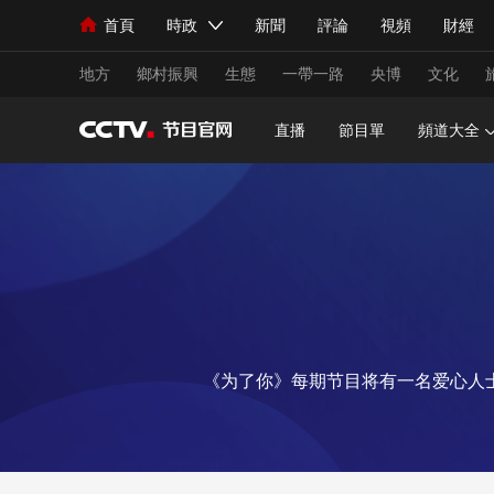
首頁
時政
新聞
評論
視頻
財經
人民領袖習近平
直播
海外頻道
片庫
iPanda
欄目大全
聯播+
English
中國領導人
節目單
Монгол
聽音
央視快評
微視頻
習
地方
鄉村振興
生態
一帶一路
央博
文化
直播
節目單
頻道大全
總台春晚
網絡春晚
共産黨員網
秧紀錄
新聞
國內
國際
評論
經濟
軍事
人民領袖習近平
聯播+
熱解讀
天天學習
視頻
小央視頻
小央直播
直播中國
熊貓
《为了你》每期节目将有一名爱心人
現場
前線
比劃
快看
藍海中國
新兵
體育
直播
競猜
2026年世界盃
2026
VIP會員
CCTV奧林匹克頻道
生活體育大會