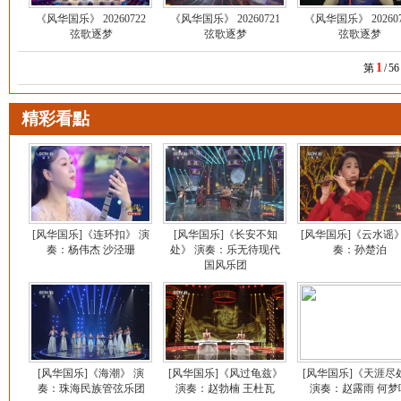
《风华国乐》 20260722
《风华国乐》 20260721
《风华国乐》 202607
弦歌逐梦
弦歌逐梦
弦歌逐梦
1
第
/
56
精彩看點
[风华国乐]《连环扣》 演
[风华国乐]《长安不知
[风华国乐]《云水谣》
奏：杨伟杰 沙泾珊
处》 演奏：乐无待现代
奏：孙楚泊
国风乐团
[风华国乐]《海潮》 演
[风华国乐]《风过龟兹》
[风华国乐]《天涯尽
奏：珠海民族管弦乐团
演奏：赵勃楠 王杜瓦
演奏：赵露雨 何梦