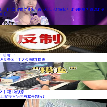
[开门大吉]贺世哲带来一首《粉红色的回忆》 浪漫的夏季 邂逅浪漫
的你！
换一批
央视榜单
1
新闻1+1
反制美国！中方公布5项措施
2
中国法治观察
上班“摸鱼”公司有权开除吗？