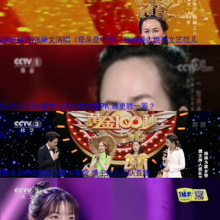
[越战越勇]张馨文演唱《母亲是中华》 柳编美人也有文艺范儿
[星光大道]张馨文与张天龙终极PK 谁更胜一筹？
[黄金100秒]姐妹为家乡带货 携主持人组队直播