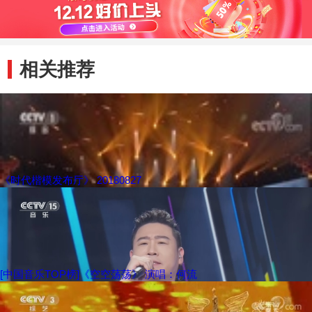
相关推荐
《时代楷模发布厅》 20180827
[中国音乐TOP榜]《空空荡荡》 演唱：何流