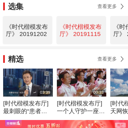
选集
查看更多
《时代楷模发布
《时代楷模发布
《时
厅》 20191202
厅》 20191115
厅》 
精选
查看更多
03:39
00:33
[时代楷模发布厅]
[时代楷模发布厅]
[时代
最刺眼的“患者拒
一个人守护一座
天网
绝”
城，一座城送别这
漏
个人