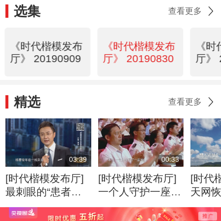
选集
查看更多
《时代楷模发布
《时代楷模发布
《时
厅》 20190909
厅》 20190830
厅》 
精选
查看更多
03:39
00:33
[时代楷模发布厅]
[时代楷模发布厅]
[时代
最刺眼的“患者拒
一个人守护一座
天网
绝”
城，一座城送别这
漏
个人