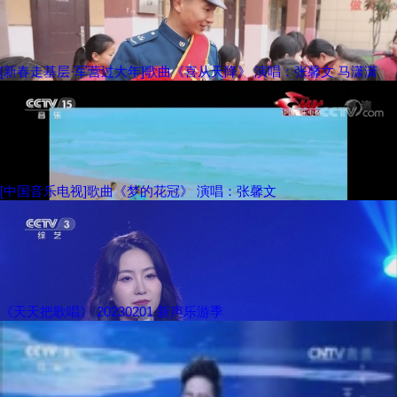
[新春走基层·军营过大年]歌曲《喜从天降》 演唱：张馨文 马潇潇
[中国音乐电视]歌曲《梦的花冠》 演唱：张馨文
《天天把歌唱》 20230201 新声乐游季