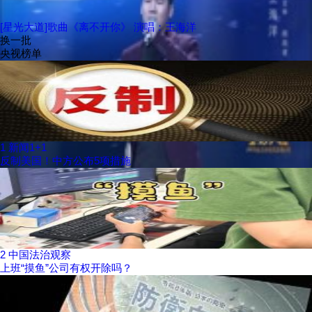
[星光大道]歌曲《离不开你》 演唱：王海洋
换一批
央视榜单
1
新闻1+1
反制美国！中方公布5项措施
2
中国法治观察
上班“摸鱼”公司有权开除吗？