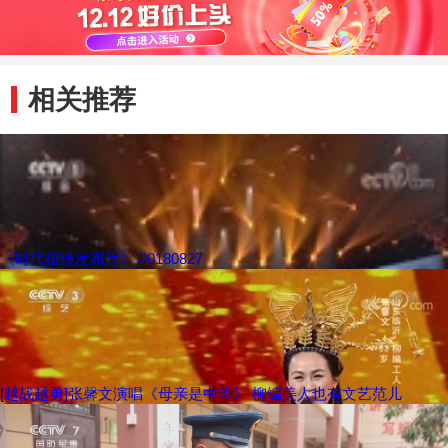
相关推荐
《时代楷模发布厅》 20180827
[越战越勇]张馨文演唱《母亲是中华》 柳编美人也有文艺范儿