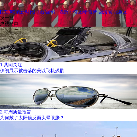
[2020唱响新时代]《石油情》 表演：何文岭 曹芳 栾海滨 张馨文
换一批
央视榜单
1
共同关注
伊朗展示被击落的美以飞机残骸
2
每周质量报告
为何戴了太阳镜反而头晕眼胀？