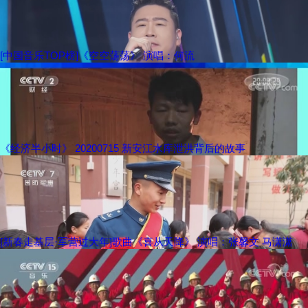
[中国音乐TOP榜]《空空荡荡》 演唱：何流
《经济半小时》 20200715 新安江水库泄洪背后的故事
[新春走基层·军营过大年]歌曲《喜从天降》 演唱：张馨文 马潇潇