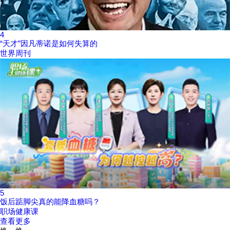
4
“天才”因凡蒂诺是如何失算的
世界周刊
5
饭后踮脚尖真的能降血糖吗？
职场健康课
查看更多