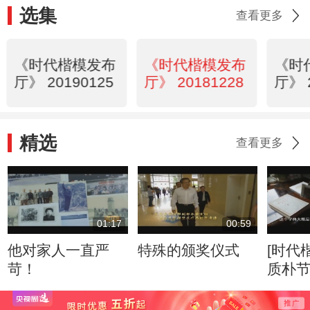
选集
查看更多
《时代楷模发布
《时代楷模发布
《时
厅》 20190125
厅》 20181228
厅》 
精选
查看更多
01:17
00:59
他对家人一直严
特殊的颁奖仪式
[时代
苛！
质朴节俭 
乐