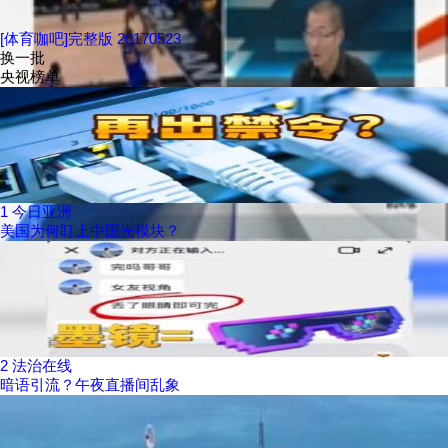
[体育咖吧]完整版 20170523
换一批
央视榜单
1
今日亚洲
美国为何盯上中国光模块？
2
法治在线
暗语引流？午夜直播间乱象