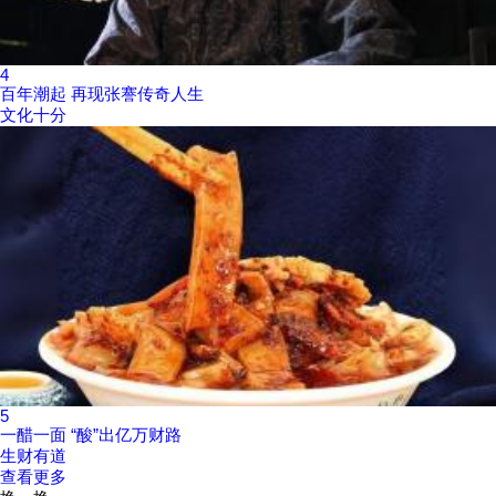
4
百年潮起 再现张謇传奇人生
文化十分
5
一醋一面 “酸”出亿万财路
生财有道
查看更多