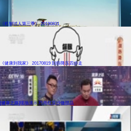
《机智过人第三季》 20190831
《健康到我家》 20170819 刮痧降压四步走
[健康之路]现场演示 巧用红豆沙做甜品