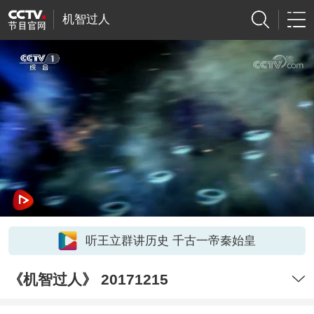
机智过人
听王立群讲历史 千古一帝秦始皇
《机智过人》 20171215