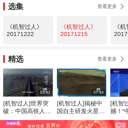
选集
查看更多
《机智过人》
《机智过人》
《机
20171222
20171215
2017
精选
查看更多
03:42
07:34
[机智过人]世界突
[机智过人]揭秘中
[机智
破：中国高铁人机
国自主研发火星漫
撼！“
协作零误差停车
游车 嘉宾争先起
兴号
名