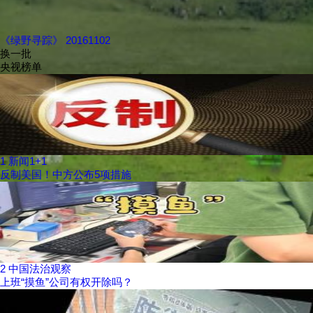
《绿野寻踪》 20161102
换一批
央视榜单
1
新闻1+1
反制美国！中方公布5项措施
2
中国法治观察
上班“摸鱼”公司有权开除吗？