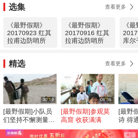
选集
查看更多
《最野假期》
《最野假期》
《最
20170923 红其
20170916 红其
201
拉甫边防哨所
拉甫边防哨所
库尔
精选
查看更多
30:19
06:35
[最野假期]小队员
[最野假期]参观莫
[最野
们坚持不懈测量瞭
高窟 收获满满
诗 得
望塔高度