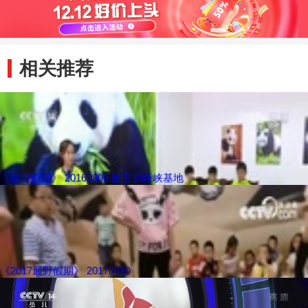
相关推荐
《最野假期》 20160806 雅安碧峰峡基地
《2017最野假期》 20170610