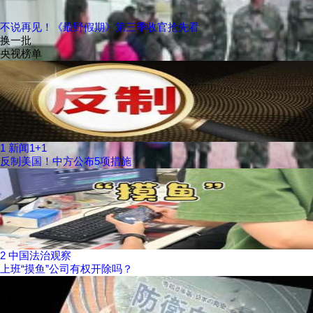
不说再见！《最野假期》第三季收官抢先看
换一批
央视榜单
1
新闻1+1
反制美国！中方公布5项措施
2
中国法治观察
上班“摸鱼”公司有权开除吗？