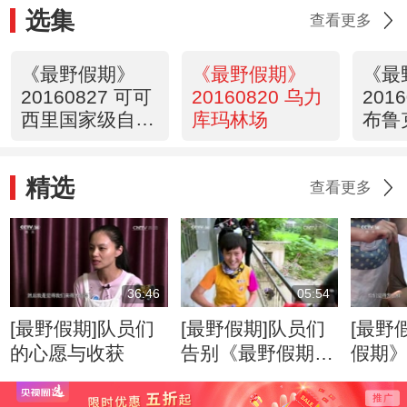
选集
查看更多
《最野假期》
《最野假期》
《最
20160827 可可
20160820 乌力
201
西里国家级自然
库玛林场
布鲁
保护区
精选
查看更多
36:46
05:54
[最野假期]队员们
[最野假期]队员们
[最野
的心愿与收获
告别《最野假期》
假期
大家庭
顾