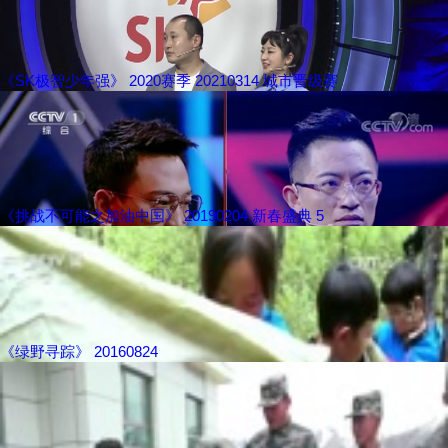
《SK极智少年强》 2020赛季 20210314 城市晋级赛
《挑战不可能之加油中国》 20190204 新春盛典 5
《绿野寻踪》 20160824