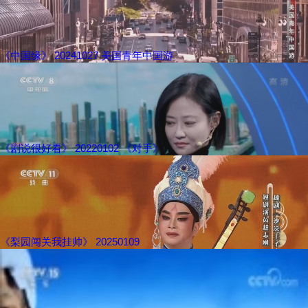
《中国缘》 20241027 美国青年中国游
《剧说很好看》 20220102 《对手》
《梨园闯关我挂帅》 20250109