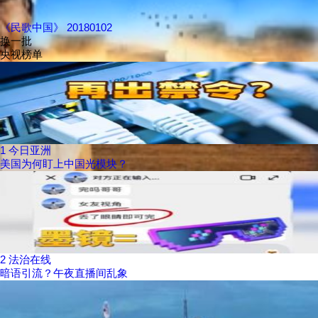
《民歌中国》 20180102
换一批
央视榜单
1
今日亚洲
美国为何盯上中国光模块？
2
法治在线
暗语引流？午夜直播间乱象