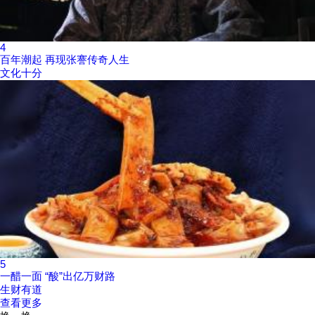
4
百年潮起 再现张謇传奇人生
文化十分
5
一醋一面 “酸”出亿万财路
生财有道
查看更多