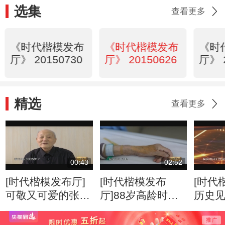
选集
查看更多
《时代楷模发布
《时代楷模发布
《时
厅》 20150730
厅》 20150626
厅》 
精选
查看更多
00:43
02:52
[时代楷模发布厅]
[时代楷模发布
[时代
可敬又可爱的张富
厅]88岁高龄时，
历史
清老人
高位截肢，靠自己
子
的力量站起来