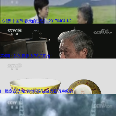
《相聚中国节 春天的思念》 20170404 1/2
第4期：我的青春 从70岁开始！
[一槌定音]光绪 黄地粉彩描金万福万寿纹碗