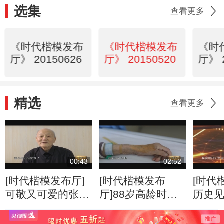
选集
查看更多
《时代楷模发布
《时代楷模发布
《时
厅》 20150626
厅》 20150520
厅》 
精选
查看更多
00:43
02:52
[时代楷模发布厅]
[时代楷模发布
[时代
可敬又可爱的张富
厅]88岁高龄时，
历史
清老人
高位截肢，靠自己
子
的力量站起来