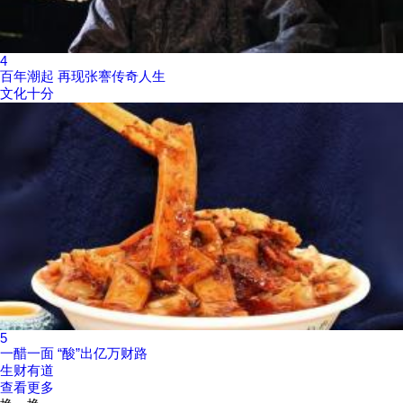
4
百年潮起 再现张謇传奇人生
文化十分
5
一醋一面 “酸”出亿万财路
生财有道
查看更多