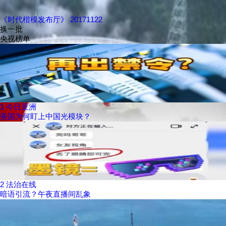
《时代楷模发布厅》 20171122
换一批
央视榜单
1
今日亚洲
美国为何盯上中国光模块？
2
法治在线
暗语引流？午夜直播间乱象