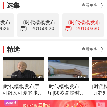
选集
查看更多
模发布
《时代楷模发布
《时代楷模发布
0626
厅》 20150520
厅》 20150330
精选
查看更多
00:43
02:52
[时代楷模发布厅]
[时代楷模发布
[时代
可敬又可爱的张富
厅]88岁高龄时，
历史
清老人
高位截肢，靠自己
子
的力量站起来