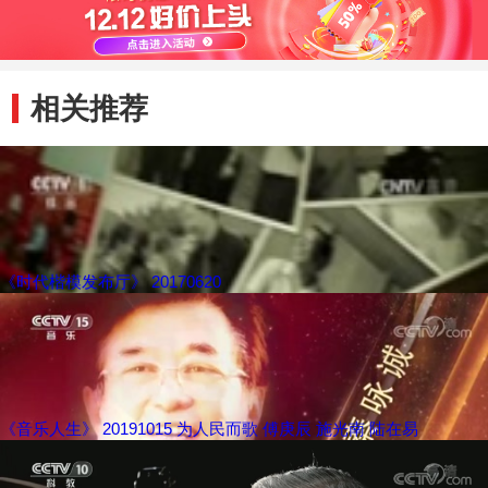
相关推荐
《时代楷模发布厅》 20170620
《音乐人生》 20191015 为人民而歌 傅庚辰 施光南 陆在易