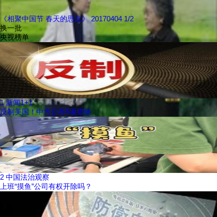
《相聚中国节 春天的思念》 20170404 1/2
换一批
央视榜单
1
新闻1+1
反制美国！中方公布5项措施
2
中国法治观察
上班“摸鱼”公司有权开除吗？