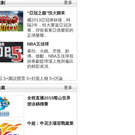
策劃
更多
“亞冠之巔”恒大歸來
繼2013亞冠捧杯後，時
隔2年，恒大重返亞冠決
賽，捍衛着東亞俱樂部的
足球榮耀。
NBA五佳球
暴扣、火鍋、空接、妙
傳、搶斷，NBA五佳球視
頻奉獻籃球場上無與倫比
的精彩表演。
品
5+圖説體育
5+封面人物
5+評論
推薦
更多
全程直播2015喀山世界
游泳錦標賽
中超：申花主場迎戰建業