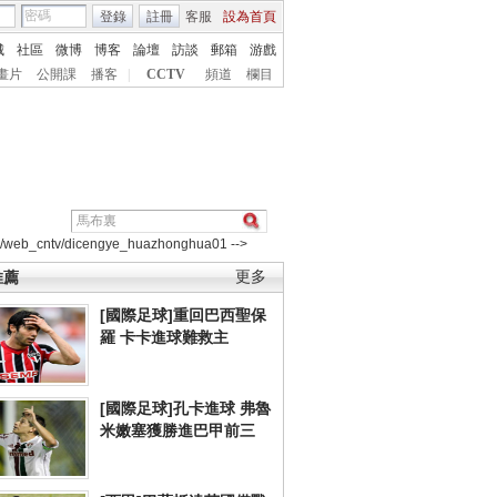
登錄
註冊
客服
設為首頁
城
社區
微博
博客
論壇
訪談
郵箱
游戲
畫片
公開課
播客
|
CCTV
頻道
欄目
2/web_cntv/dicengye_huazhonghua01 -->
推薦
更多
[國際足球]重回巴西聖保
羅 卡卡進球難救主
[國際足球]孔卡進球 弗魯
米嫩塞獲勝進巴甲前三