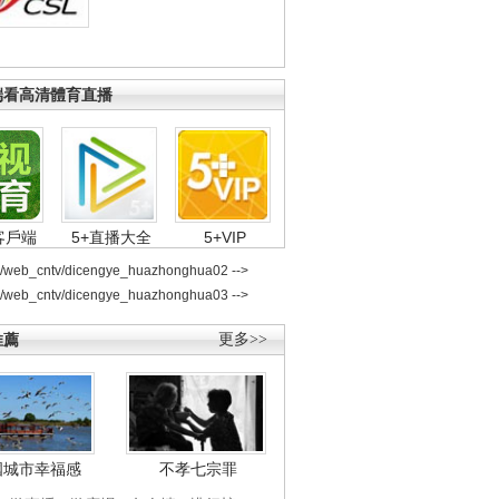
端看高清體育直播
客戶端
5+直播大全
5+VIP
2/web_cntv/dicengye_huazhonghua02 -->
2/web_cntv/dicengye_huazhonghua03 -->
推薦
更多>>
國城市幸福感
不孝七宗罪