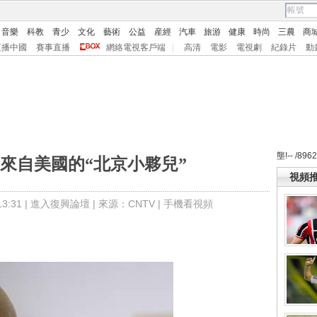
音樂
科教
青少
文化
藝術
公益
産經
汽車
旅游
健康
時尚
三農
商
直播中國
賽事直播
網絡電視客戶端
|
高清
電影
電視劇
紀錄片
動
壟!-- /896
物]來自美國的“北京小夥兒”
視頻
:31 |
進入復興論壇
| 來源：CNTV |
手機看視頻