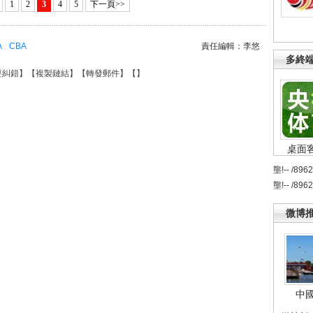
1
2
3
4
5
下一頁>>
A
CBA
責任編輯：李悠
多終
要糾錯
】【
複製鏈結
】【
轉發郵件
】【
】
桌面
壟!-- /896
壟!-- /896
微博
中