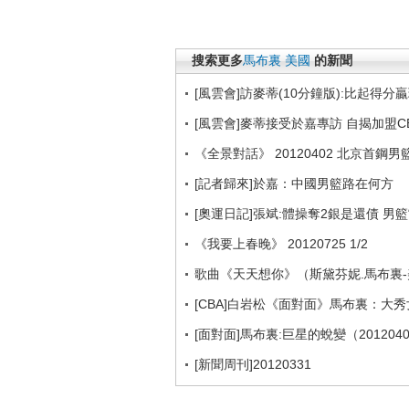
搜索更多
馬布裏
美國
的新聞
[風雲會]訪麥蒂(10分鐘版):比起得分
[風雲會]麥蒂接受於嘉專訪 自揭加盟C
《全景對話》 20120402 北京首鋼男
[記者歸來]於嘉：中國男籃路在何方
[奧運日記]張斌:體操奪2銀是還債 男籃
《我要上春晚》 20120725 1/2
歌曲《天天想你》（斯黛芬妮.馬布裏
[CBA]白岩松《面對面》馬布裏：大
[面對面]馬布裏:巨星的蛻變（201204
[新聞周刊]20120331