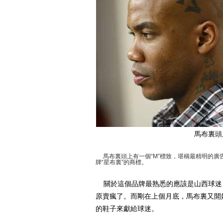
馬布裏頭上
馬布裏頭上有一個“M”標致，堪稱最精明的廣
牌“星布裏”的商標。
關於這個品牌最熟悉的應該是山西球迷，當
原賣瘋了。而剛在上個月底，馬布裏又開
的鞋子來獻給球迷。