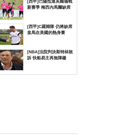
[西甲]巴薩抵達英國備戰
新賽季 梅西內馬爾缺席
[西甲]C羅歸隊 仍將缺席
皇馬在美國的熱身賽
[NBA]法院判決斯特林敗
訴 快船易主再無障礙