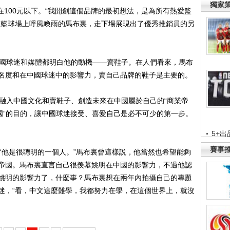
獨家
100元以下。“我開創這個品牌的最初想法，是為所有熱愛籃
在籃球場上呼風喚雨的馬布裏，走下場展現出了優秀推銷員的另
國球迷和媒體都明白他的動機——賣鞋子。在人們看來，馬布
名度和在中國球迷中的影響力，賣自己品牌的鞋子是主要的。
入中國文化和賣鞋子、創造未來在中國屬於自己的“商業帝
國”的目的，讓中國球迷接受、喜愛自己是必不可少的第一步。
5+出
賽事
他是很聰明的一個人。”馬布裏曾這樣説，他當然也希望能夠
帝國。馬布裏直言自己很羨慕姚明在中國的影響力，不過他認
姚明的影響力了，什麼事？馬布裏想在兩年內拍攝自己的專題
迷，“看，中文這麼難學，我都努力在學，在這個世界上，就沒