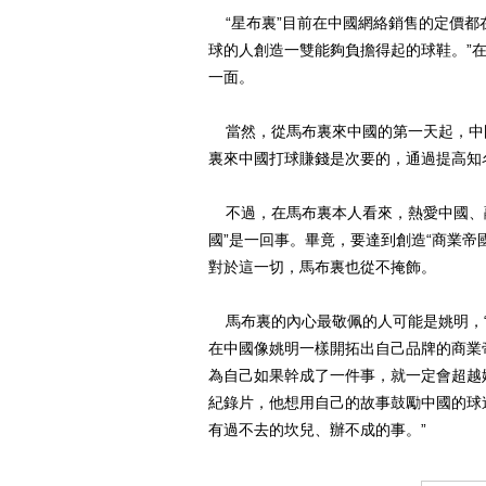
“星布裏”目前在中國網絡銷售的定價都在
球的人創造一雙能夠負擔得起的球鞋。”
一面。
當然，從馬布裏來中國的第一天起，中
裏來中國打球賺錢是次要的，通過提高知
不過，在馬布裏本人看來，熱愛中國、融
國”是一回事。畢竟，要達到創造“商業帝
對於這一切，馬布裏也從不掩飾。
馬布裏的內心最敬佩的人可能是姚明，“
在中國像姚明一樣開拓出自己品牌的商業
為自己如果幹成了一件事，就一定會超越
紀錄片，他想用自己的故事鼓勵中國的球
有過不去的坎兒、辦不成的事。”