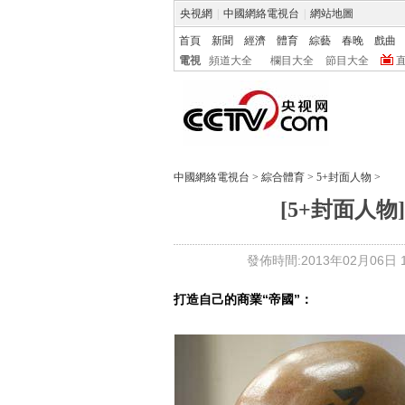
央視網
|
中國網絡電視台
|
網站地圖
首頁
新聞
經濟
體育
綜藝
春晚
戲曲
電視
頻道大全
欄目大全
節目大全
中國網絡電視台
>
綜合體育
>
5+封面人物
>
[5+封面人
發佈時間:2013年02月06日 13
打造自己的商業“帝國”：