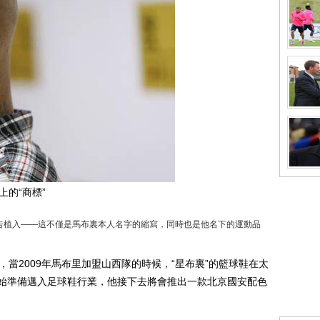
的“商標”
告植入——這不僅是馬布裏本人名字的縮寫，同時也是他名下的運動品
2009年馬布里加盟山西隊的時候，“星布裏”的籃球鞋在太
始準備邁入足球鞋行業，他接下去將會推出一款北京國安配色