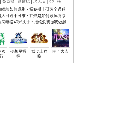
|
微直播
|
微廣場
|
名人墻
|
排行榜
子打蠟該如何識別
• 揭秘殲十研製全過程
種貴人可遇不可求
• 抽煙是如何毀掉健康
人為病妻搭40米扶手
• 拒絕浪費從我做起
中國
夢想星搭
我要上春
開門大吉
行
檔
晚