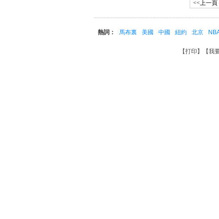
<<上一頁
熱詞：
馬布裏
美國
中國
紐約
北京
NB
【
打印
】【
我