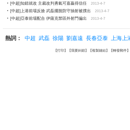
[中超]知錯就改 主裁改判勇氣可嘉贏得信任
2013-4-7
[中超]上港前場反搶 武磊擺脫防守抽射被撲出
2013-4-7
[中超]亞泰前場配合 伊薩克禁區外射門偏出
2013-4-7
熱詞：
中超
武磊
徐陽
劉嘉遠
長春亞泰
上海上
【
打印
】【
我要糾錯
】【
複製鏈結
】【
轉發郵件