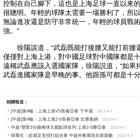
控制在自己腳下，這也是上海足球一直以來
很聰明。年輕的球隊太需要一場勝利了，所
無論進攻還是防守非常統一，年輕的球員戰
強。”
徐陽談道，“武磊既能打後腰又能打前腰
僅僅對上海上港，對中國足球對中國隊都是十
遠稱武磊應該入選國家隊，徐陽説道，“如果
武磊進國家隊是早晚的事。他跟孫可都是十分
相關報道：
[中超]第4輪：上海上港VS長春亞泰 下半場
2013-4-7
[中超]第4輪：上海上港2-0長春亞泰 比賽集錦
2013-4-7
中超-雙星3分鐘兩球主裁點球改判 上港2-0勝亞泰
2013-4-7
韓喬生：給遼足支招打組合拳 中超外教展現全新面貌
2013-4-7