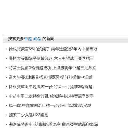
搜索更多
中超
武磊
的新聞
徐根寶豪言!不怕沒錢了 兩年進亞冠3年內中超奪冠
曝恒大等四隊爭購於漢超 六人有望成下賽季標王
特萊士提前3輪衝超成功 上海灘明年中超三足鼎立
富力聯賽3連勝目標直指亞冠 提前引援相中汪嵩
徐根寶重返中超還差一步 特萊士可提前3輪衝超
中超中甲二次轉會打亂 綠城將核心轉賣競爭對手
楊一虎:中超前四名目標一步步來 進球獻給父親
國安二少入選U22國足
弗洛倫特留申花訓練以看為主 觀東亞對武磊印象深