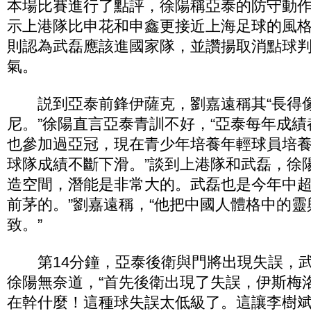
本場比賽進行了點評，徐陽稱亞泰的防守動
示上港隊比申花和申鑫更接近上海足球的風
則認為武磊應該進國家隊，並讚揚取消點球
氣。
説到亞泰前鋒伊薩克，劉嘉遠稱其“長得
尼。”徐陽直言亞泰青訓不好，“亞泰每年成
也參加過亞冠，現在青少年培養年輕球員培
球隊成績不斷下滑。”談到上港隊和武磊，徐
造空間，潛能是非常大的。武磊也是今年中
前茅的。”劉嘉遠稱，“他把中國人體格中的
致。”
第14分鐘，亞泰後衛與門將出現失誤，武
徐陽無奈道，“首先後衛出現了失誤，伊斯梅
在幹什麼！這種球失誤太低級了。這讓李樹