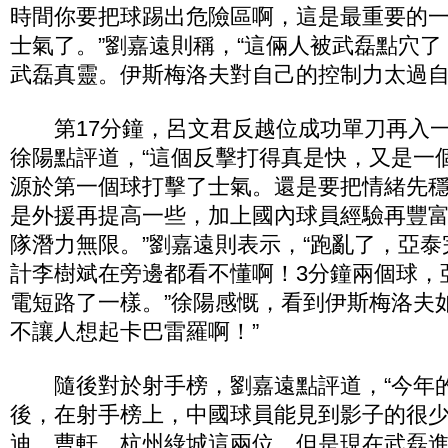
時間你要把球踢出危險區啊，這是最重要的
士氣了。”劉嘉遠則稱，“這倆人被武磊點穴
武磊真靈。伊斯梅洛夫對自己的控制力太過自
第17分鐘，呂文君反越位成功單刀再入一球
徐陽點評道，“這個反擊打得真是快，又是一
源於第一個球打擊了士氣。還是要把情緒先
是外援再提高一些，加上國內球員經驗再豐
隊潛力無限。”劉嘉遠則表示，“跑亂了，亞
計李樹斌在旁邊都看不懂啊！3分鐘兩個球，
電短路了一樣。”徐陽感慨，看到伊斯梅洛夫
不讓人想起卡巴雷羅啊！”
隨後對於射手榜，劉嘉遠點評道，“今年
後，在射手榜上，中國球員能見到影子的很
迪、曹軒，杭州綠城這兩位。但是現在武磊