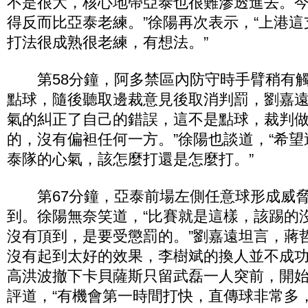
不是很大，核心地帶亞泰也很難滲透進去。
得反而比亞泰老練。”徐陽再次表示，“上港
打法很成熟很老練，有想法。”
第58分鐘，阿多禁區內防守時手臂稍有觸
點球，隨後聽取邊裁意見後取消判罰，劉嘉遠
氣的糾正了自己的錯誤，這不是點球，裁判
的，沒有偏袒任何一方。”徐陽也談道，“希
泰隊的心氣，該怎麼打還是怎麼打。”
第67分鐘，亞泰前場左側任意球形成威脅
到。徐陽無奈笑道，“比賽就是這樣，該踢的
沒有頂到，是要受懲罰的。”劉嘉遠坦言，蔣
沒有起到太好的效果，李樹斌的換人並不成
高洪波撤下卡貝薩斯只留武磊一人突前，開
評道，“有機會第一時間打快，直傳球非常多