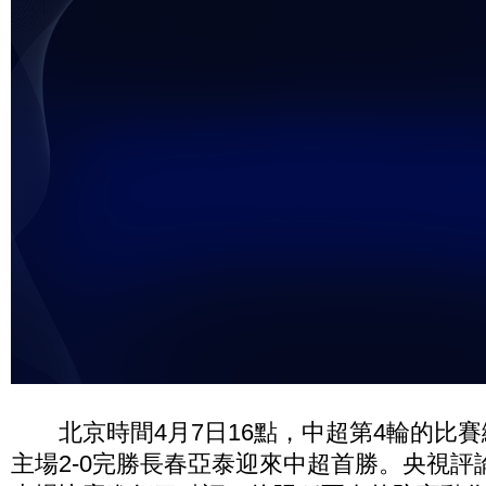
北京時間4月7日16點，中超第4輪的比賽
主場2-0完勝長春亞泰迎來中超首勝。央視評