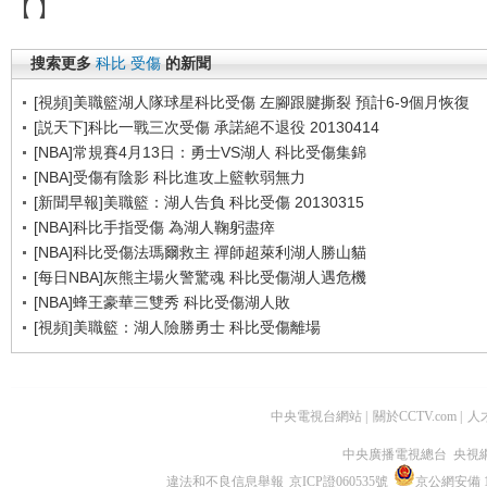
【
】
搜索更多
科比
受傷
的新聞
[視頻]美職籃湖人隊球星科比受傷 左腳跟腱撕裂 預計6-9個月恢復
[説天下]科比一戰三次受傷 承諾絕不退役 20130414
[NBA]常規賽4月13日：勇士VS湖人 科比受傷集錦
[NBA]受傷有陰影 科比進攻上籃軟弱無力
[新聞早報]美職籃：湖人告負 科比受傷 20130315
[NBA]科比手指受傷 為湖人鞠躬盡瘁
[NBA]科比受傷法瑪爾救主 禪師超萊利湖人勝山貓
[每日NBA]灰熊主場火警驚魂 科比受傷湖人遇危機
[NBA]蜂王豪華三雙秀 科比受傷湖人敗
[視頻]美職籃：湖人險勝勇士 科比受傷離場
中央電視台網站
|
關於CCTV.com
|
人
中央廣播電視總台 央視
違法和不良信息舉報
京ICP證060535號
京公網安備 11