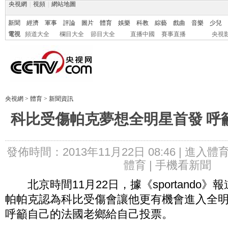
央視網
|
視頻
|
網站地圖
新聞
經濟
軍事
評論
圖片
體育
娛樂
科教
綜藝
戲曲
音樂
少兒
電視
頻道大全
欄目大全
節目大全
直播中國
賽事直播
央視
央視網
>
體育
>
新聞資訊
科比受傷帕克夢想全明星首發 呼
發佈時間：2013年11月22日 08:46 |
進入體
體育 |
手機看新聞
北京時間11月22日，據《sportando》
帕帕克認為科比受傷會讓他更有機會進入全
呼籲自己的法國老鄉給自己投票。