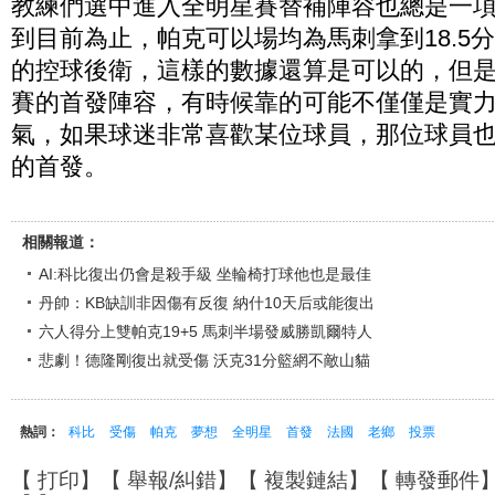
教練們選中進入全明星賽替補陣容也總是一
到目前為止，帕克可以場均為馬刺拿到18.5分
的控球後衛，這樣的數據還算是可以的，但
賽的首發陣容，有時候靠的可能不僅僅是實
氣，如果球迷非常喜歡某位球員，那位球員
的首發。
相關報道：
AI:科比復出仍會是殺手級 坐輪椅打球他也是最佳
丹帥：KB缺訓非因傷有反復 納什10天后或能復出
六人得分上雙帕克19+5 馬刺半場發威勝凱爾特人
悲劇！德隆剛復出就受傷 沃克31分籃網不敵山貓
熱詞：
科比
受傷
帕克
夢想
全明星
首發
法國
老鄉
投票
【
打印
】【
舉報/糾錯
】【
複製鏈結
】【
轉發郵件