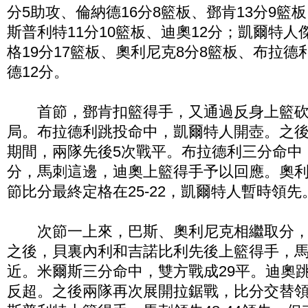
分5助攻、倫納德16分8籃板、鄧肯13分9籃板
斯普利特11分10籃板、迪奧12分；凱爾特人
格19分17籃板、奧利尼克8分8籃板、布拉德
德12分。
首節，鄧肯扣籃得手，又通過反身上籃砍下
局。布拉德利跳投命中，凱爾特人開壺。之
期間，兩隊先後5次戰平。布拉德利三分命中
分，馬刺這邊，迪奧上籃得手予以回應。奧
節比分最終定格在25-22，凱爾特人暫時領先
次節一上來，巴斯、奧利尼克相繼取分，
之後，貝裏內利和吉諾比利先後上籃得手，
近。米爾斯三分命中，雙方戰成29平。迪奧
反超。之後兩隊再次展開拉鋸戰，比分交替