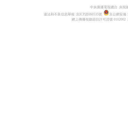
中央廣播電視總台 央視
違法和不良信息舉報
京ICP證060535號
京公網安備 11
網上傳播視聽節目許可證號 0102002