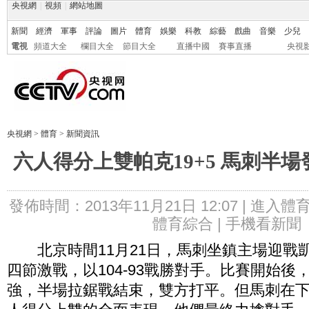
央視網
|
視頻
|
網站地圖
新聞
經濟
軍事
評論
圖片
體育
娛樂
科教
綜藝
戲曲
音樂
少兒
電視
頻道大全
欄目大全
節目大全
直播中國
賽事直播
央視
央視網
>
體育
>
新聞資訊
六人得分上雙帕克19+5 馬刺半
發佈時間：2013年11月21日 12:07 |
進入體
體育綜合 |
手機看新聞
北京時間11月21日，馬刺坐鎮主場迎戰
四節激戰，以104-93戰勝對手。比賽開始後
強，半場拉鋸戰結束，雙方打平。但馬刺在