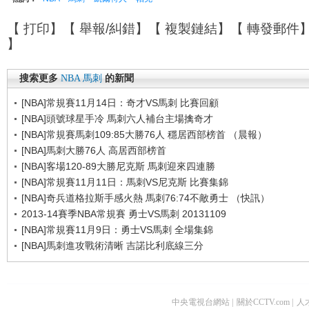
【
打印
】【
舉報/糾錯
】【
複製鏈結
】【
轉發郵件
】
搜索更多
NBA
馬刺
的新聞
[NBA]常規賽11月14日：奇才VS馬刺 比賽回顧
[NBA]頭號球星手冷 馬刺六人補台主場擒奇才
[NBA]常規賽馬刺109:85大勝76人 穩居西部榜首 （晨報）
[NBA]馬刺大勝76人 高居西部榜首
[NBA]客場120-89大勝尼克斯 馬刺迎來四連勝
[NBA]常規賽11月11日：馬刺VS尼克斯 比賽集錦
[NBA]奇兵道格拉斯手感火熱 馬刺76:74不敵勇士 （快訊）
2013-14賽季NBA常規賽 勇士VS馬刺 20131109
[NBA]常規賽11月9日：勇士VS馬刺 全場集錦
[NBA]馬刺進攻戰術清晰 吉諾比利底線三分
中央電視台網站
|
關於CCTV.com
|
人