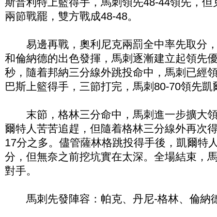
斯普利特上籃得手，馬刺領先48-44領先，
兩節戰罷，雙方戰成48-48。
易邊再戰，奧利尼克兩罰全中率先取分，
和倫納德的出色發揮，馬刺逐漸建立起領先優
秒，隨着邦納三分線外跳投命中，馬刺已經領
巴斯上籃得手，三節打完，馬刺80-70領先凱
末節，格林三分命中，馬刺進一步擴大領
爾特人苦苦追趕，但隨着格林三分線外再次
17分之多。儘管薩林格跳投得手後，凱爾特人
分，但無奈之前挖坑實在太深。全場結束，馬刺最
對手。
馬刺先發陣容：帕克、丹尼-格林、倫納