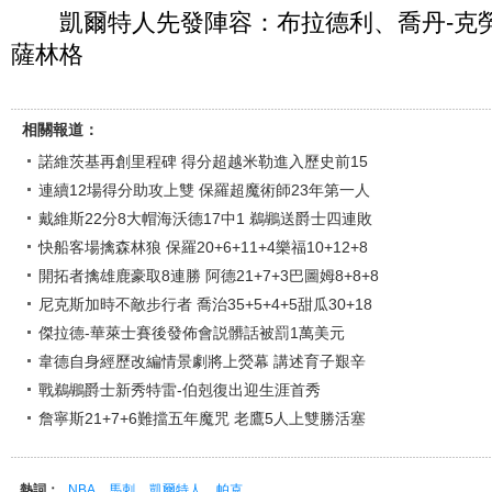
凱爾特人先發陣容：布拉德利、喬丹-克勞
薩林格
相關報道：
諾維茨基再創里程碑 得分超越米勒進入歷史前15
連續12場得分助攻上雙 保羅超魔術師23年第一人
戴維斯22分8大帽海沃德17中1 鵜鶘送爵士四連敗
快船客場擒森林狼 保羅20+6+11+4樂福10+12+8
開拓者擒雄鹿豪取8連勝 阿德21+7+3巴圖姆8+8+8
尼克斯加時不敵步行者 喬治35+5+4+5甜瓜30+18
傑拉德-華萊士賽後發佈會説髒話被罰1萬美元
韋德自身經歷改編情景劇將上熒幕 講述育子艱辛
戰鵜鶘爵士新秀特雷-伯剋復出迎生涯首秀
詹寧斯21+7+6難擋五年魔咒 老鷹5人上雙勝活塞
熱詞：
NBA
馬刺
凱爾特人
帕克