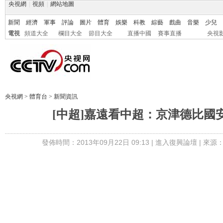
央視網
|
視頻
|
網站地圖
新聞
經濟
軍事
評論
圖片
體育
娛樂
科教
綜藝
戲曲
音樂
少兒
電視
頻道大全
欄目大全
節目大全
直播中國
賽事直播
央視
央視網
>
體育台
>
新聞資訊
[中超]嘉遠看中超：京津德比國
發佈時間：2013年09月22日 09:13 |
進入復興論壇
| 來源