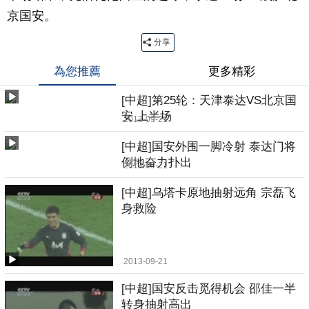
京国安。
分享
為您推薦
更多精彩
[中超]第25轮：天津泰达VS北京国
安 上半场
2013-09-21
[中超]国安外围一脚冷射 泰达门将
倒地奋力扑出
2013-09-21
[中超]乌塔卡原地抽射远角 宗磊飞
身救险
2013-09-21
[中超]国安反击觅得机会 邵佳一半
转身抽射高出