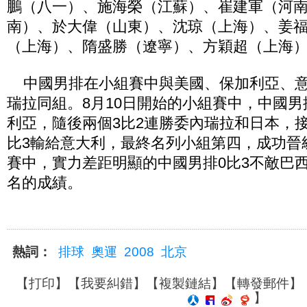
鵬（八一）、施海榮（江蘇）、崔建軍（河
南）、於大偉（山東）、沈琼（上海）、姜
（上海）、隋盛勝（遼寧）、方穎超（上海
中國男排在小組賽中與美國、保加利亞、意
瑞拉同組。8月10日開始的小組賽中，中國男
利亞，隨後兩個3比2連勝委內瑞拉和日本，接
比3輸給意大利，最終名列小組第四，成功晉級1
賽中，實力差距明顯的中國男排0比3不敵巴
名的成績。
熱詞：
排球
奧運
2008
北京
【
打印
】【
我要糾錯
】【
複製鏈結
】【
轉發郵件
】
】