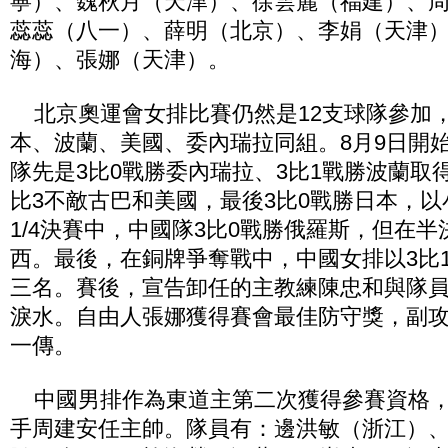
寧）、魏秋月（天津）、徐雲麗（福建）、
蕊蕊（八一）、薛明（北京）、李娟（天津
海）、張娜（天津）。
北京奧運會女排比賽仍然是12支球隊參加
本、波蘭、美國、委內瑞拉同組。8月9日開
隊先是3比0戰勝委內瑞拉、3比1戰勝波蘭取
比3不敵古巴和美國，最後3比0戰勝日本，
1/4決賽中，中國隊3比0戰勝俄羅斯，但在半
西。最後，在銅牌爭奪戰中，中國女排以3比
三名。賽後，宣告卸任的主教練陳忠和與隊
淚水。自由人張娜獲得賽會最佳防守獎，副
一傳。
中國男排作為東道主第二次獲得參賽資格，
手周建安任主帥。隊員有：邊洪敏（浙江）