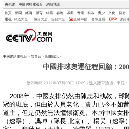
央視網
|
中國網絡電視台
|
網站地圖
首頁
新聞
經濟
體育
綜藝
春晚
戲曲
音樂
科教
青少
文化
藝術
電視
頻道大全
欄目大全
節目大全
直播中國
賽事直播
網絡
中國網絡電視台
>
體育台
>
新聞資訊
>
中國排球奧運征程回顧：200
發佈時間:2012年07月08日 17:09 |
進入體育論壇
| 來源：
2008年，中國女排仍然由陳忠和執教，球
冠的班底，但由於人員老化，實力已今不如
道主，但是仍然無法憧憬衛冕。本屆中國女
（遼寧）、馮坤（隊長 北京）、楊昊（遼寧