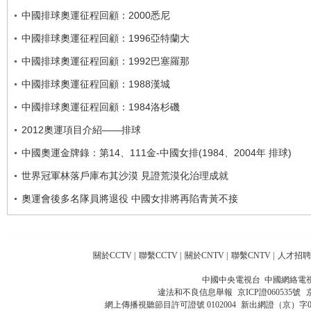
中國排球奧運征程回顧：2000悉尼
中國排球奧運征程回顧：1996亞特蘭大
中國排球奧運征程回顧：1992巴塞羅那
中國排球奧運征程回顧：1988漢城
中國排球奧運征程回顧：1984洛杉磯
2012奧運項目介紹——排球
中國奧運金牌錄：第14、111金-中國女排(1984、2004年 排球)
世界冠軍林落戶庫布其沙漠 見證荒漠化治理成就
奧運會後多名隊員將退役 中國女排將再陷青黃不接
關於CCTV
|
聯繫CCTV
|
關於CNTV
|
聯繫CNTV
|
人才招聘
中國中央電視台 中國網絡電
違法和不良信息舉報
京ICP證060535號
網上傳播視聽節目許可證號 0102004
新出網證（京）字0