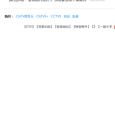
2011-8-26
熱詞：
CNTV體育台
CNTV5+
CCTV5
視頻
點播
【
打印
】【
我要糾錯
】【
複製鏈結
】【
轉發郵件
】【
】
【一鍵分享