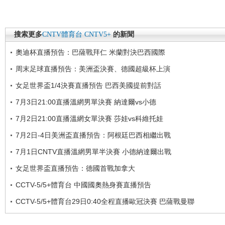
搜索更多
CNTV體育台
CNTV5+
的新聞
奧迪杯直播預告：巴薩戰拜仁 米蘭對決巴西國際
周末足球直播預告：美洲盃決賽、德國超級杯上演
女足世界盃1/4決賽直播預告 巴西美國提前對話
7月3日21:00直播溫網男單決賽 納達爾vs小德
7月2日21:00直播溫網女單決賽 莎娃vs科維托娃
7月2日-4日美洲盃直播預告：阿根廷巴西相繼出戰
7月1日CNTV直播溫網男單半決賽 小德納達爾出戰
女足世界盃直播預告：德國首戰加拿大
CCTV-5/5+體育台 中國國奧熱身賽直播預告
CCTV-5/5+體育台29日0:40全程直播歐冠決賽 巴薩戰曼聯