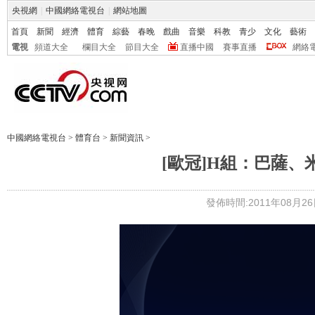
央視網
|
中國網絡電視台
|
網站地圖
首頁
新聞
經濟
體育
綜藝
春晚
戲曲
音樂
科教
青少
文化
藝術
電視
頻道大全
欄目大全
節目大全
直播中國
賽事直播
網絡
中國網絡電視台
>
體育台
>
新聞資訊
>
[歐冠]H組：巴薩、
發佈時間:2011年08月26日 