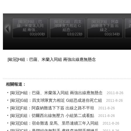
[歐冠]H組：巴
[歐冠]G組：四支
[歐冠]F組：阿森
薩、米蘭落入同
球隊實力相近 G
納難逃下下簽 出
組 兩強...
組恐...
線之...
03分00秒
03分22秒
03分34秒
[歐冠]H組：巴薩、米蘭入同組 兩強出線應無懸念
相關報道：
[歐冠]H組：巴薩、米蘭落入同組 兩強出線應無懸念
2011-8-26
[歐冠]G組：四支球隊實力相近 G組恐成迷你死亡組
2011-8-26
[歐冠]F組：阿森納難逃下下簽 出線之路不平坦
2011-8-26
[歐冠]E組：切爾西出線無壓力 小組第二成看點
2011-8-26
[歐冠]D組：宿命難逃 皇馬、里昂連續三年入同組
2011-8-26
[歐冠]C組：曼聯組內無對手 弗格森放開手腳練兵