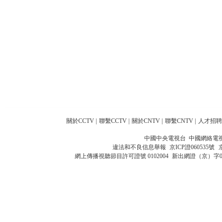
關於CCTV
|
聯繫CCTV
|
關於CNTV
|
聯繫CNTV
|
人才招聘
中國中央電視台 中國網絡電
違法和不良信息舉報
京ICP證060535號
網上傳播視聽節目許可證號 0102004
新出網證（京）字0