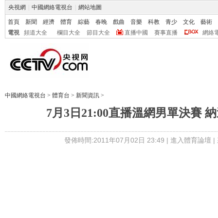
央視網
|
中國網絡電視台
|
網站地圖
首頁
新聞
經濟
體育
綜藝
春晚
戲曲
音樂
科教
青少
文化
藝術
電視
頻道大全
欄目大全
節目大全
直播中國
賽事直播
網絡
中國網絡電視台
>
體育台
>
新聞資訊
>
7月3日21:00直播溫網男單決賽 
發佈時間:2011年07月02日 23:49 |
進入體育論壇
|