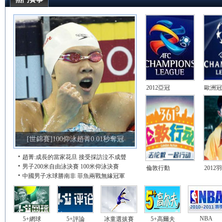
2012亞冠
歐洲冠
[世錦賽]100仰泳趙菁0.01秒奪冠
趙菁:成長的當家花旦
接受採訪泣不成聲
男子200米自由泳決賽
100米仰泳決賽
倫敦行動
2012
中國男子水球勝南非
菲魚兩戰無緣冠軍
NBA
5+網球
5+評論
冰童選拔賽
5+高爾夫