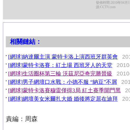
發佈時間:2010年04月17日
源:CCTV.com
相關鏈結：
[網球]納達爾主演 蒙特卡洛上演西班牙群英會
20
[網球]蒙特卡洛賽：紅土場 西班牙人的天堂
2010
[網球]生活圈杯第三輪 沃茲尼亞奇完勝晉級
2010
[網球]男子網壇口水戰：小德不服 “納豆”不屑
201
[網球]蒙特卡洛賽穆雷僅得3局 紅土賽季開門黑
2
[網球]網壇美女米爾扎大婚 婚後將定居在迪拜
20
責編：周森