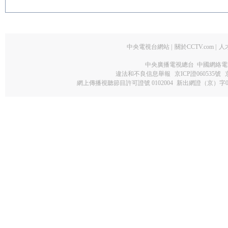
中央電視台網站
|
關於CCTV.com
|
人
中央廣播電視總台 中國網絡電
違法和不良信息舉報
京ICP證060535號
網上傳播視聽節目許可證號 0102004
新出網證（京）字0