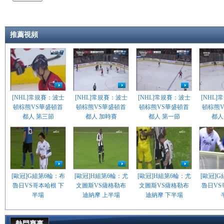
推薦視頻
[NHL]常規賽：波士
[NHL]常規賽：波士
[NHL]常規賽：波士
[NHL
頓棕熊VS華盛頓首
頓棕熊VS華盛頓首
頓棕熊VS華盛頓首
頓棕熊
都人 第三節
都人 加時賽
都人 第一節
都人
[歐冠]G組第6輪：布
[歐冠]H組第6輪：尤
[歐冠]H組第6輪：尤
[歐冠]
魯日VS哥本哈根 下
文圖斯VS薩格勒布
文圖斯VS薩格勒布
魯日VS
半場
迪納摩 上半場
迪納摩 下半場
熱門賽事