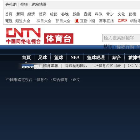
央視網
|
視頻
|
網站地圖
首頁
新聞
經濟
體育
綜藝
春晚
戲曲
音樂
科教
青少
文化
藝術
電視
頻道大全
欄目大全
節目大全
直播中國
賽事直播
網絡
熱詞：
倫敦行動
N
首頁
足球
籃球
NBA
籃球經理
綜合
數據
點播大廳
|
體育畫報
|
每週精彩圖片
|
5+體育台節目表
|
CCTV
競區
中國網絡電視台
>
體育台
>
綜合體育
> 正文