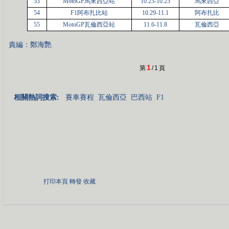
53
MotoGP馬來西亞站
10.23-10.25
馬來西亞
54
F1阿布扎比站
10.29-11.1
阿布扎比
55
MotoGP瓦倫西亞站
11.6-11.8
瓦倫西亞
責編：鄭海艷
1
第
/
1
頁
相關熱詞搜索:
賽車賽程
瓦倫西亞
巴西站
F1
打印本頁
轉發
收藏