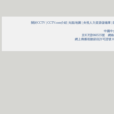
關於CCTV
|
CCTV.com介紹
|
站點地圖
|
央視人力資源儲備庫
|
中國中
京ICP證060535號
網絡文
網上傳播視聽節目許可證號 01