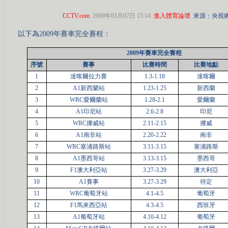
CCTV.com
2009年03月07日 15:14
進入體育論壇
來源：央視
以下為2009年賽車完全賽程：
2009年賽車完全賽程
序號
賽事
比賽時間
比賽地點
1
達喀爾拉力賽
1.3-1.18
達喀爾
2
A1新西蘭站
1.23-1.25
新西蘭
3
WRC愛爾蘭站
1.28-2.1
愛爾蘭
4
A1印尼站
2.6-2.8
印尼
5
WRC挪威站
2.11-2.15
挪威
6
A1南非站
2.20-2.22
南非
7
WRC塞浦路斯站
3.11-3.15
塞浦路斯
8
A1墨西哥站
3.13-3.15
墨西哥
9
F1澳大利亞站
3.27-3.29
澳大利亞
10
A1賽事
3.27-3.29
待定
11
WRC葡萄牙站
4.1-4.5
葡萄牙
12
F1馬來西亞站
4.3-4.5
西班牙
13
A1葡萄牙站
4.10-4.12
葡萄牙