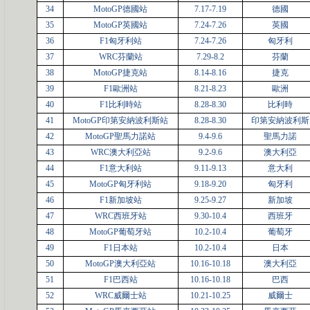
34
MotoGP德國站
7.17-7.19
德國
35
MotoGP英國站
7.24-7.26
英國
36
F1匈牙利站
7.24-7.26
匈牙利
37
WRC芬蘭站
7.29-8.2
芬蘭
38
MotoGP捷克站
8.14-8.16
捷克
39
F1歐洲站
8.21-8.23
歐洲
40
F1比利時站
8.28-8.30
比利時
41
MotoGP印第安納波利斯站
8.28-8.30
印第安納波利斯
42
MotoGP聖馬力諾站
9.4-9.6
聖馬力諾
43
WRC澳大利亞站
9.2-9.6
澳大利亞
44
F1意大利站
9.11-9.13
意大利
45
MotoGP匈牙利站
9.18-9.20
匈牙利
46
F1新加坡站
9.25-9.27
新加坡
47
WRC西班牙站
9.30-10.4
西班牙
48
MotoGP葡萄牙站
10.2-10.4
葡萄牙
49
F1日本站
10.2-10.4
日本
50
MotoGP澳大利亞站
10.16-10.18
澳大利亞
51
F1巴西站
10.16-10.18
巴西
52
WRC威爾士站
10.21-10.25
威爾士