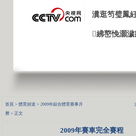
瀵逛笉璧鳳紝
紼嶅悗灝濊瘯
首頁
>
體育頻道
>
2009年綜合體育賽事月
曆
> 正文
2009年賽車完全賽程