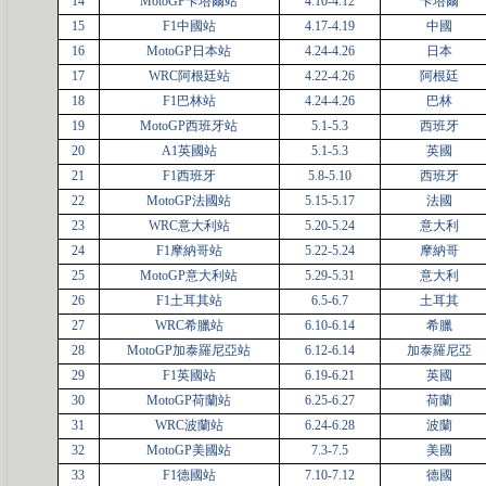
14
MotoGP卡塔爾站
4.10-4.12
卡塔爾
15
F1中國站
4.17-4.19
中國
16
MotoGP日本站
4.24-4.26
日本
17
WRC阿根廷站
4.22-4.26
阿根廷
18
F1巴林站
4.24-4.26
巴林
19
MotoGP西班牙站
5.1-5.3
西班牙
20
A1英國站
5.1-5.3
英國
21
F1西班牙
5.8-5.10
西班牙
22
MotoGP法國站
5.15-5.17
法國
23
WRC意大利站
5.20-5.24
意大利
24
F1摩納哥站
5.22-5.24
摩納哥
25
MotoGP意大利站
5.29-5.31
意大利
26
F1土耳其站
6.5-6.7
土耳其
27
WRC希臘站
6.10-6.14
希臘
28
MotoGP加泰羅尼亞站
6.12-6.14
加泰羅尼亞
29
F1英國站
6.19-6.21
英國
30
MotoGP荷蘭站
6.25-6.27
荷蘭
31
WRC波蘭站
6.24-6.28
波蘭
32
MotoGP美國站
7.3-7.5
美國
33
F1德國站
7.10-7.12
德國