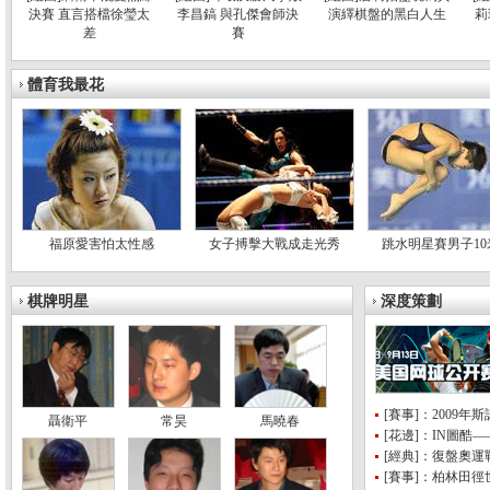
決賽 直言搭檔徐瑩太
李昌鎬 與孔傑會師決
演繹棋盤的黑白人生
莉
差
賽
體育我最花
福原愛害怕太性感
女子搏擊大戰成走光秀
跳水明星賽男子10
棋牌明星
深度策劃
[賽事]：2009
聶衛平
常昊
馬曉春
[花邊]：IN圖酷
[經典]：復盤奧
[賽事]：柏林田