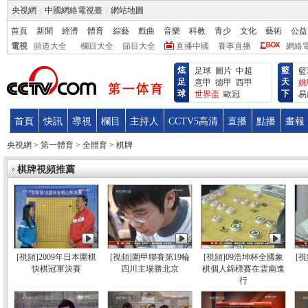
炫
籃
足球
圖片
中超
籃
足
天
意甲
德甲
西甲
姚
球
下
世界盃
歐冠
易
首頁
快訊
導視
欄目
主持人
CCTV5高清
直播
點播
畫報
央視網
>
第一體育
>
全體育
>
棋牌
棋牌視頻推薦
[視頻]2009年日本圍棋
[視頻]圍甲聯賽第19輪
[視頻]09浩坤杯全國象
[
快棋冠軍決賽
四川主場勝北京
棋個人錦標賽在雲南進
行