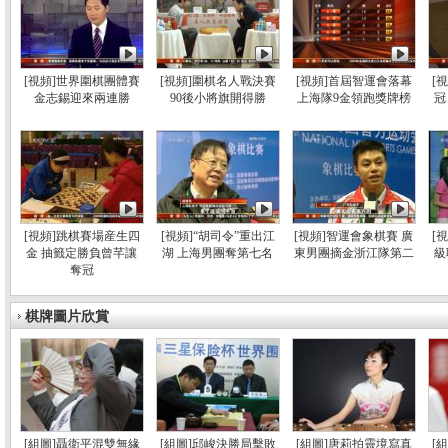
[視頻]世界圍棋團體賽
[視頻]圍棋名人戰決賽
[視頻]首屆智運會落幕
[
金志錫迎來兩連勝
90後小將旗開得勝
上海隊9金領跑獎牌榜
冠
[視頻]跳棋賽場産生四
[視頻]“胡司令”重出江
[視頻]智運會象棋賽 廣
[
金 抽籤定勝負曾芊讓
湖 上海男團奪第七名
東男團摘金浙江隊第二
級
奪冠
棋牌圖片欣賞
[組圖]聶衛平混雙無緣
[組圖]邱峻決勝局擊敗
[組圖]唐莉拍靈境寫真
[