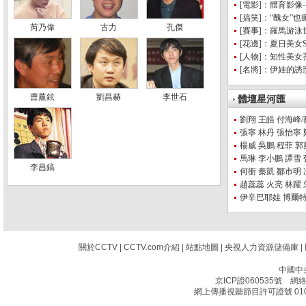
[電影]：體育影
[搞笑]：“醜女”
芮乃偉
古力
孔傑
[賽事]：羅馬游
[花邊]：夏日美女
[人物]：知性美
[名將]：伊娃的
曹薰鉉
劉昌赫
李世石
體壇星河匯
劉翔
王皓
付海峰/
張寧
林丹
張怡寧
楊威
吳鵬
程菲
郭
馬琳
李小鵬
譚雪
李昌鎬
何衝
秦凱
鄒市明
趙蕊蕊
火亮
林躍
伊辛巴耶娃
博爾
關於CCTV
|
CCTV.com介紹
|
站點地圖
|
央視人力資源儲備庫
|
中國中
京ICP證060535號
網絡文
網上傳播視聽節目許可證號 010