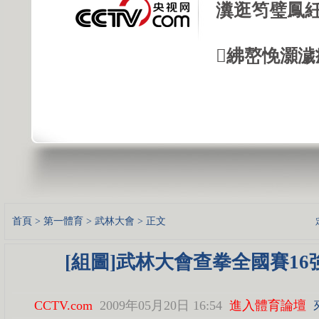
瀵逛笉璧鳳紝
紼嶅悗灝濊瘯
首頁
>
第一體育
>
武林大會
> 正文
[組圖]武林大會查拳全國賽16
CCTV.com
2009年05月20日 16:54
進入體育論壇