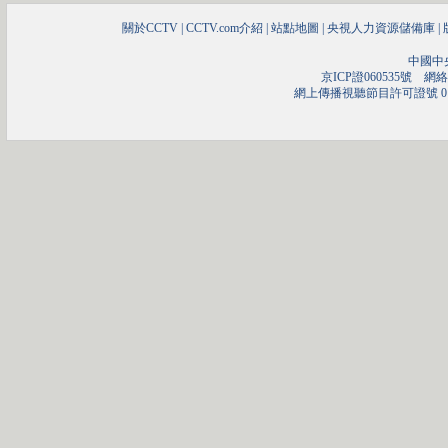
關於CCTV
|
CCTV.com介紹
|
站點地圖
|
央視人力資源儲備庫
|
中國中
京ICP證060535號
網絡文
網上傳播視聽節目許可證號 01