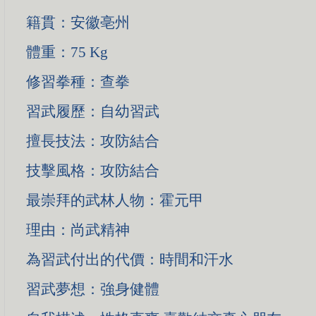
籍貫：安徽亳州
體重：75 Kg
修習拳種：查拳
習武履歷：自幼習武
擅長技法：攻防結合
技擊風格：攻防結合
最崇拜的武林人物：霍元甲
理由：尚武精神
為習武付出的代價：時間和汗水
習武夢想：強身健體