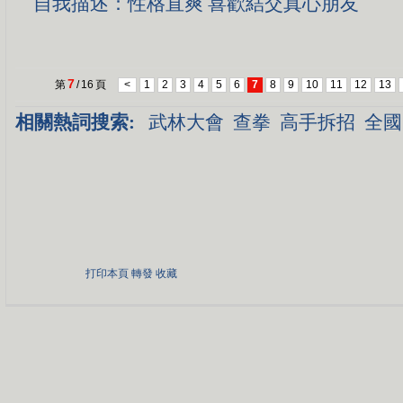
自我描述：性格直爽 喜歡結交真心朋友
7
第
/
16
頁
<
1
2
3
4
5
6
7
8
9
10
11
12
13
相關熱詞搜索:
武林大會
查拳
高手拆招
全國
打印本頁
轉發
收藏