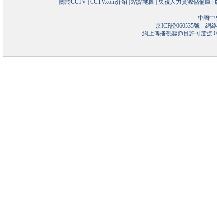
關於CCTV
|
CCTV.com介紹
|
站點地圖
|
央視人力資源儲備庫
|
中國中
京ICP證060535號
網絡文
網上傳播視聽節目許可證號 01