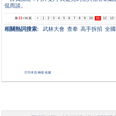
侃而談。
11
第
/
16
頁
<
1
2
3
4
5
6
7
8
9
10
11
12
13
相關熱詞搜索:
武林大會
查拳
高手拆招
全國
打印本頁
轉發
收藏