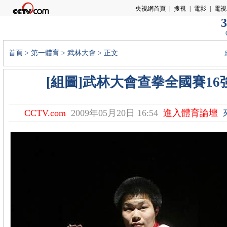
3
首頁
>
第一體育
>
武林大會
> 正文
[組圖]武林大會查拳全國賽16
CCTV.com
2009年05月20日 16:54
進入體育論壇