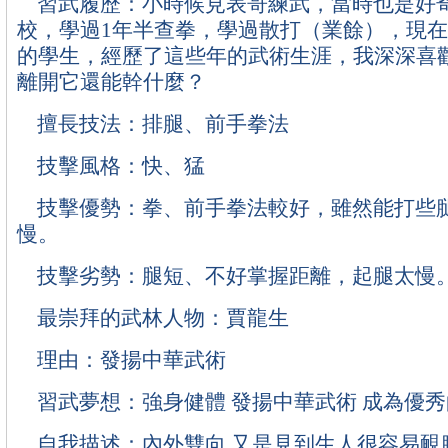
習武履歷：小時候見表哥練武，當時也是好
校，學過1年半查拳，學過散打（業餘），現
的學生，經歷了這些年的武術生涯，我深深喜
離開它還能幹什麼？
擅長技法：排腿、前手拳法
技擊風格：快、猛
技擊優勢：拳、前手拳法較好，雖然能打些
慢。
技擊劣勢：腿短、不好掌握距離，起腿太慢
最崇拜的武林人物：賈龍生
理由：發揚中華武術
習武夢想：強身健體 發揚中華武術 成為優
自我描述：內外雙向 又是見到生人很容易靦