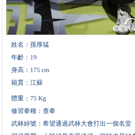
姓名：孫厚猛
年齡：19
身高：175 cm
籍貫：江蘇
體重：75 Kg
修習拳種：查拳
武林綽號：希望通過武林大會打出一個名堂