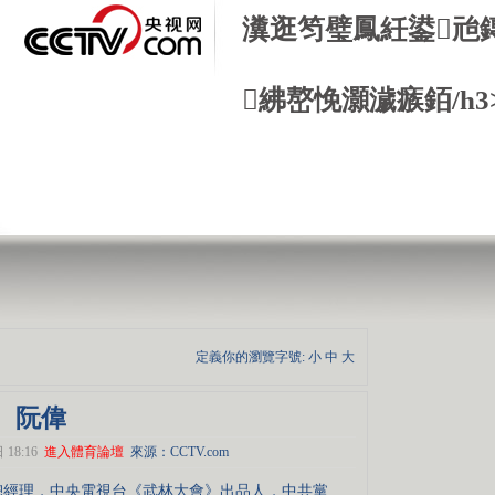
瀵逛笉璧鳳紝鍙兘
紼嶅悗灝濊瘯銆/h3
定義你的瀏覽字號:
小
中
大
阮偉
18:16
進入體育論壇
來源：CCTV.com
經理，中央電視台《武林大會》出品人，中共黨