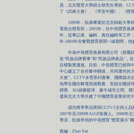
員，北京體育大學碩士研究生導師。CC
了《武林大會》、《早安中國》、《體
1989年，阮偉畢業於北京師範大學
電視台體育部；2005年，任中視體育推廣
年，從事記者、編輯、責任編輯等工作；19
年-2004年在奮戰體育新聞一線期間，
作為中視體育推廣有限公司（隸屬於CC
造“民族品牌賽事”和“民族品牌産品”，
目標紮實邁進。目前，中視體育已經與
中心建立了合作夥伴關係，共同運作的大
大會”、CCTV冰雪系列賽事、國際跳水
地帶全國街舞電視挑戰賽、安踏全國排球
標賽、361娛樂籃球、蒙牛城市之間、
還與北京大學共建了中國體育産業研究
成功將李寧品牌與CCTV-5主持人品牌
2007年至2009年A1GP推廣人。20
導演，阮偉率領的中視體育“體育展示”團
責編：Zhao Yan