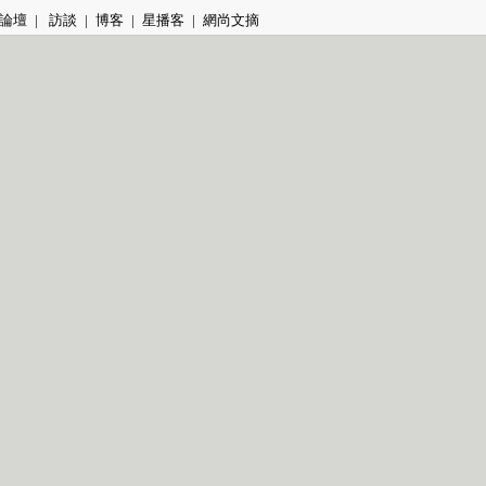
論壇
|
訪談
|
博客
|
星播客
|
網尚文摘