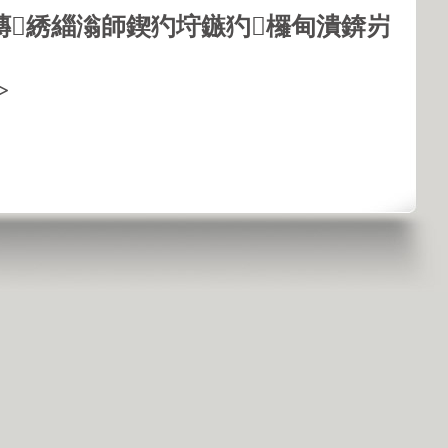
鏄綉緇滃師鍥犳垨鏃犳欏甸潰錛岃
>