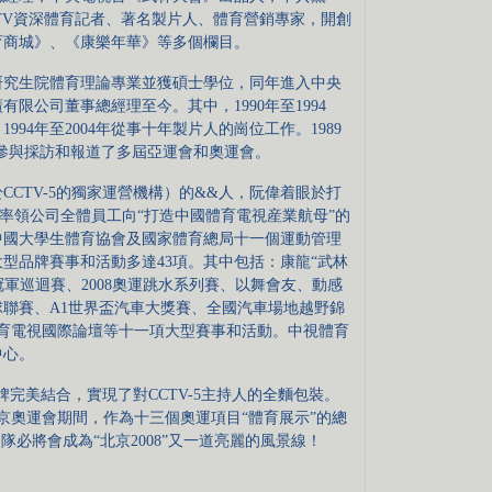
TV資深體育記者、著名製片人、體育營銷專家，開創
育商城》、《康樂年華》等多個欄目。
研究生院體育理論專業並獲碩士學位，同年進入中央
有限公司董事總經理至今。其中，1990年至1994
94年至2004年從事十年製片人的崗位工作。1989
他參與採訪和報道了多屆亞運會和奧運會。
TV-5的獨家運營機構）的&&人，阮偉着眼於打
並率領公司全體員工向“打造中國體育電視産業航母”的
中國大學生體育協會及國家體育總局十一個運動管理
型品牌賽事和活動多達43項。其中包括：康龍“武林
冠軍巡迴賽、2008奧運跳水系列賽、以舞會友、動感
聯賽、A1世界盃汽車大獎賽、全國汽車場地越野錦
體育電視國際論壇等十一項大型賽事和活動。中視體育
中心。
完美結合，實現了對CCTV-5主持人的全麵包裝。
08年北京奧運會期間，作為十三個奧運項目“體育展示”的總
隊必將會成為“北京2008”又一道亮麗的風景線！