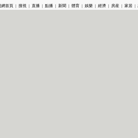
視網首頁
|
搜視
|
直播
|
點播
|
新聞
|
體育
|
娛樂
|
經濟
|
房産
|
家居
|