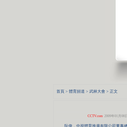
首頁
>
體育頻道
>
武林大會
> 正文
CCTV.com
2009年01月08日 
阮偉，中視體育推廣有限公司董事總