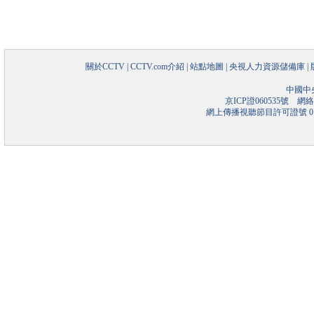
關於CCTV
|
CCTV.com介紹
|
站點地圖
|
央視人力資源儲備庫
|
中國中
京ICP證060535號
網絡文
網上傳播視聽節目許可證號 01