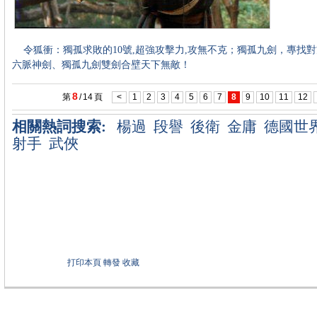
令狐衝：獨孤求敗的10號,超強攻擊力,攻無不克；獨孤九劍，專找
六脈神劍、獨孤九劍雙劍合壁天下無敵！
8
第
/
14
頁
<
1
2
3
4
5
6
7
8
9
10
11
12
相關熱詞搜索:
楊過
段譽
後衛
金庸
德國世
射手
武俠
打印本頁
轉發
收藏