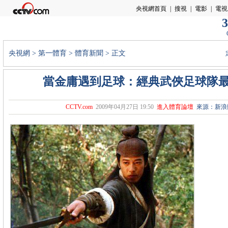
3
央視網
>
第一體育
>
體育新聞
> 正文
當金庸遇到足球：經典武俠足球隊
CCTV.com
2009年04月27日 19:50
進入體育論壇
來源：新