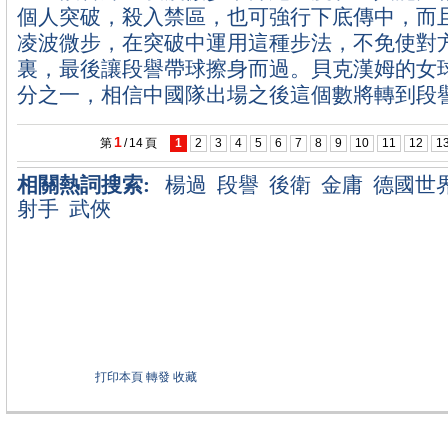
個人突破，殺入禁區，也可強行下底傳中，而
凌波微步，在突破中運用這種步法，不免使對
裏，最後讓段譽帶球擦身而過。貝克漢姆的女
分之一，相信中國隊出場之後這個數將轉到段
1
第
/
14
頁
1
2
3
4
5
6
7
8
9
10
11
12
1
相關熱詞搜索:
楊過
段譽
後衛
金庸
德國世
射手
武俠
打印本頁
轉發
收藏