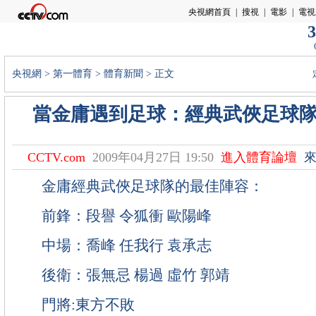
3
央視網
>
第一體育
>
體育新聞
> 正文
當金庸遇到足球：經典武俠足球
CCTV.com
2009年04月27日 19:50
進入體育論壇
來
金庸經典武俠足球隊的最佳陣容：
前鋒：段譽 令狐衝 歐陽峰
中場：喬峰 任我行 袁承志
後衛：張無忌 楊過 虛竹 郭靖
門將:東方不敗