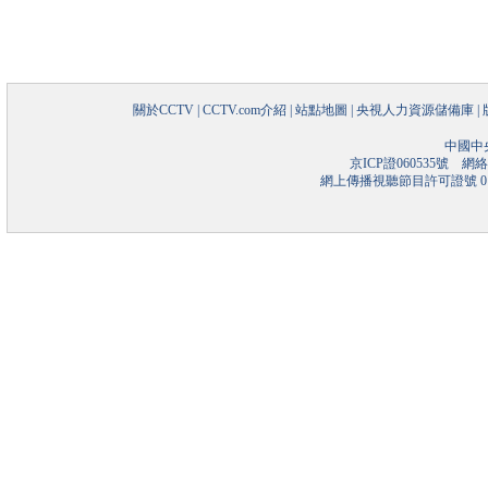
關於CCTV
|
CCTV.com介紹
|
站點地圖
|
央視人力資源儲備庫
|
中國中
京ICP證060535號
網絡文
網上傳播視聽節目許可證號 01