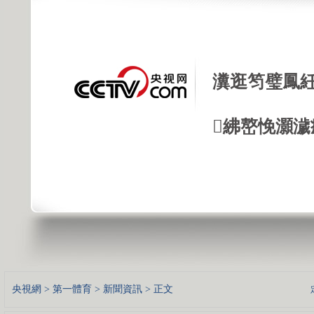
瀵逛笉璧鳳紝
紼嶅悗灝濊瘯
央視網
>
第一體育
>
新聞資訊
> 正文