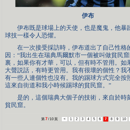
伊布
伊布既是球場上的天使，也是魔鬼，他暴躁
球技一樣令人恐懼。
在一次接受採訪時，伊布道出了自己性格
因：“我出生在瑞典馬爾默市一個被叫做貧民
裏，如果你有才華，可以，但有時不管用。如
大聲説話，有時更管用。我有很壞的個性？我
有一些人連個性也沒有。我的踢球方式完全按
這來自街道和我小時候踢球的貧民窟。”
是的，這個瑞典大個子的技術，來自於時刻
貧民窟。
7
第
/
10
頁
<
1
2
3
4
5
6
7
8
9
10