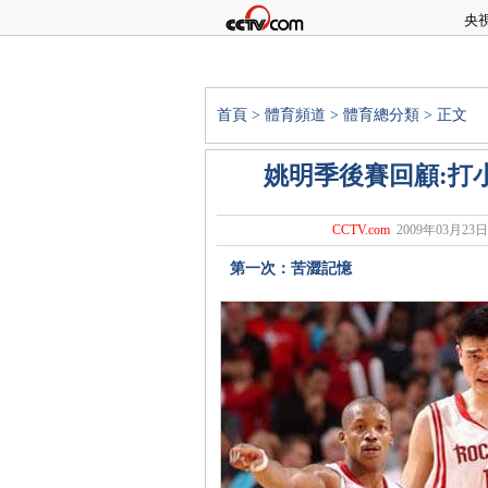
央
首頁
>
體育頻道
>
體育總分類
> 正文
姚明季後賽回顧:打
CCTV.com
2009年03月23日 
第一次：苦澀記憶