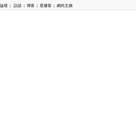
論壇
|
訪談
|
博客
|
星播客
|
網尚文摘