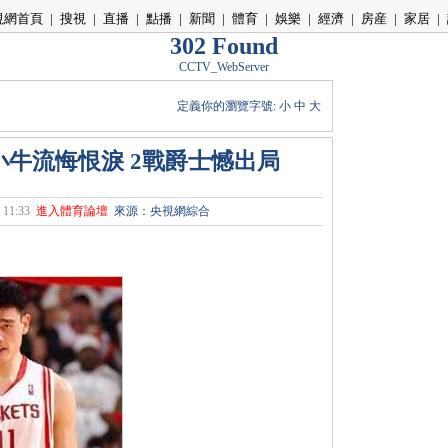
視網首頁
|
搜視
|
直播
|
點播
|
新聞
|
體育
|
娛樂
|
經濟
|
房産
|
家居
|
302 Found
CCTV_WebServer
定義你的瀏覽字號:
小
中
大
小牛流悔恨淚 2戰爵士憾出局
11:33
進入體育論壇
來源：央視網綜合