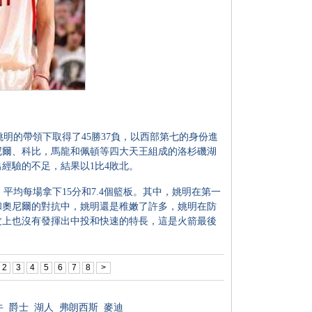
，姚明的帶領下取得了45勝37負，以西部第七的身份進
尼爾、科比，馬龍和佩頓等四大天王組成的洛杉磯湖
經驗的不足，結果以1比4敗北。
均每場拿下15分和7.4個籃板。其中，姚明在第一
和奧尼爾的對抗中，姚明還是稚嫩了許多，姚明在防
攻上也沒有發揮出中投和快速的特長，這是火箭最後
2
3
4
5
6
7
8
>
牛
爵士
湖人
弗朗西斯
麥迪