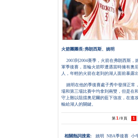
火箭團團長:弗朗西斯、姚明
2003到2004賽季，火箭在弗朗西斯
軍季後賽，首輪火箭即遭遇當時擁有奧
人，年輕的火箭在老到的湖人面前暴露出
姚明在他的季後賽處子秀中發揮正常，平
場和第三場比賽中均拿到兩雙，但是在
守上難以阻擋奧尼爾的藍下強攻，在進
輸給湖人的關鍵。
1
第
/
8
頁
1
相關熱詞搜索:
姚明
NBA季後賽
小