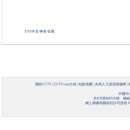
打印本頁
轉發
收藏
關於CCTV
|
CCTV.com介紹
|
站點地圖
|
央視人力資源儲備庫
|
中國中
京ICP證060535號
網絡文
網上傳播視聽節目許可證號 01