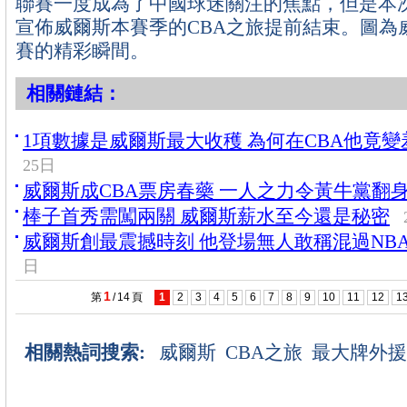
聯賽一度成為了中國球迷關注的焦點，但是本
宣佈威爾斯本賽季的CBA之旅提前結束。圖為
賽的精彩瞬間。
相關鏈結：
1項數據是威爾斯最大收穫 為何在CBA他竟變
25日
威爾斯成CBA票房春藥 一人之力令黃牛黨翻
棒子首秀需闖兩關 威爾斯薪水至今還是秘密
威爾斯創最震撼時刻 他登場無人敢稱混過NB
日
1
第
/
14
頁
1
2
3
4
5
6
7
8
9
10
11
12
1
相關熱詞搜索:
威爾斯
CBA之旅
最大牌外援