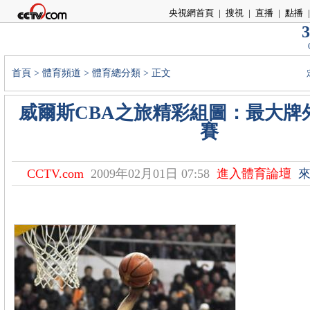
央視網首頁
|
搜視
|
直播
|
點播
|
3
首頁
>
體育頻道
>
體育總分類
> 正文
威爾斯CBA之旅精彩組圖：最大牌
賽
CCTV.com
2009年02月01日 07:58
進入體育論壇
來