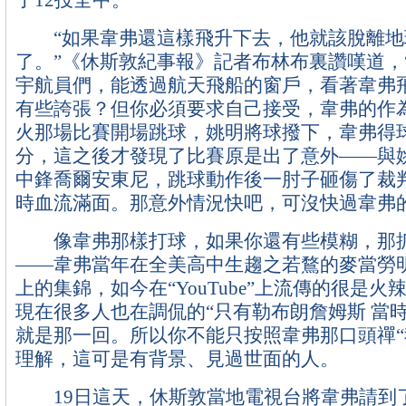
了12投全中。
“如果韋弗還這樣飛升下去，他就該脫離地
了。”《休斯敦紀事報》記者布林布裏讚嘆道，
宇航員們，能透過航天飛船的窗戶，看著韋弗
有些誇張？但你必須要求自己接受，韋弗的作
火那場比賽開場跳球，姚明將球撥下，韋弗得
分，這之後才發現了比賽原是出了意外——與
中鋒喬爾安東尼，跳球動作後一肘子砸傷了裁
時血流滿面。那意外情況快吧，可沒快過韋弗
像韋弗那樣打球，如果你還有些模糊，那抓
——韋弗當年在全美高中生趨之若鶩的麥當勞
上的集錦，如今在“YouTube”上流傳的很是
現在很多人也在調侃的“只有勒布朗詹姆斯 當
就是那一回。所以你不能只按照韋弗那口頭禪“
理解，這可是有背景、見過世面的人。
19日這天，休斯敦當地電視台將韋弗請到