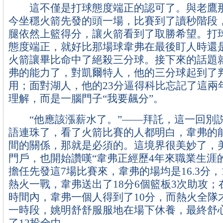
這不僅是打球態度端正的認可了。與老鷹那
今坐穩火箭先發的頭一場，比賽到了讀秒階段
腿依然上籃得分，讓火箭看到了取勝希望。打
態度端正，就好比那場球韋弗在最後盯人時還
火箭讓畢比命中了絕殺三分球。接下來的話題
弗的能力了，對凱爾特人，他的三分球起到了
用；面對湖人，他的23分逼得科比忘記了這兩
理解，而是一腦門子“我要飆分”。
“他應該漲薪水了。”——拜託，這一回別
語連珠了，看了火箭比賽的人都明白，韋弗的
間的關係，那就是必須的。這境界很美妙了，
門戶，也開始讚嘆“韋弗正經歷4年來職業生涯
擔任先發這7場比賽來，韋弗的場均是16.3分，
熱火一戰，韋弗送出了18分6個籃板3次助攻；
時間內，韋弗一個人得到了10分，而熱火全隊
一時段，姚明舒舒服服地在場下休養，最終舒