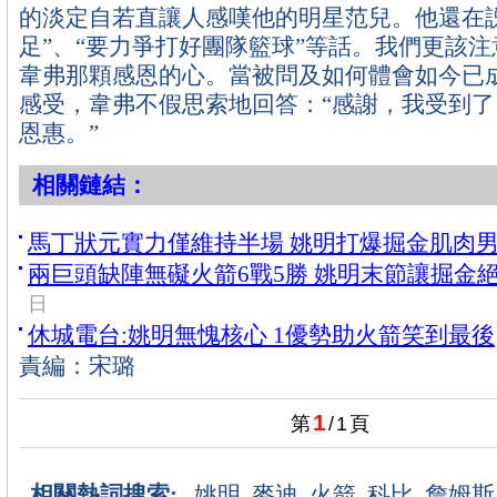
的淡定自若直讓人感嘆他的明星范兒。他還在
足”、“要力爭打好團隊籃球”等話。我們更該
韋弗那顆感恩的心。當被問及如何體會如今已成
感受，韋弗不假思索地回答：“感謝，我受到
恩惠。”
相關鏈結：
馬丁狀元實力僅維持半場 姚明打爆掘金肌肉
兩巨頭缺陣無礙火箭6戰5勝 姚明末節讓掘金
日
休城電台:姚明無愧核心 1優勢助火箭笑到最後
責編：宋璐
1
第
/
1
頁
相關熱詞搜索:
姚明
麥迪
火箭
科比
詹姆斯