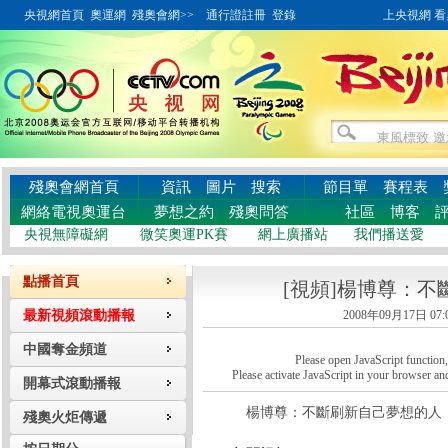
央視網首頁
奧運網
殘奧會網>>
通行證註冊
登錄
上央視網 看奧
殘奧會網首頁
資訊
圖片
搜索
節目單
賽程表
網絡電視奧運台
夢想之約
殘奧問答
社區
博客
央視無障礙網
微笑奧運PK賽
網上廣播站
我們播送愛
點播首頁
[視頻]楊博尊：
最新視頻滾動播報
2008年09月17日 07:
中國奪金頻道
Please open JavaScript function, a
Please activate JavaScript in your browser and
開幕式滾動播報
楊博尊：不斷刷新自己夢想的人
殘奧火炬傳遞