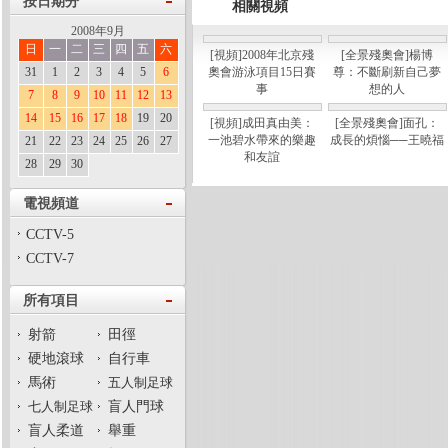
按日期分
相關視頻
2008年9月
日
一
二
三
四
五
六
[視頻]2008年北京殘
[全景殘奧會]楊博
31
1
2
3
4
5
6
奧會游泳項目15日賽
尊：不斷刷新自己夢
事
想的人
7
8
9
10
11
12
13
14
15
16
17
18
19
20
[視頻]成田真由美：
[全景殘奧會]面孔：
一池碧水帶來的樂趣
成長的煩惱──王曉福
21
22
23
24
25
26
27
和友誼
28
29
30
電視頻道
CCTV-5
CCTV-7
所有項目
射箭
田徑
硬地滾球
自行車
馬術
五人制足球
七人制足球
盲人門球
盲人柔道
舉重