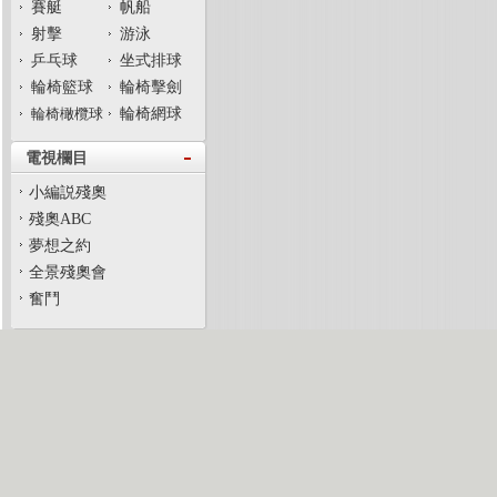
賽艇
帆船
射擊
游泳
乒乓球
坐式排球
輪椅籃球
輪椅擊劍
輪椅橄欖球
輪椅網球
電視欄目
小編説殘奧
殘奧ABC
夢想之約
全景殘奧會
奮鬥