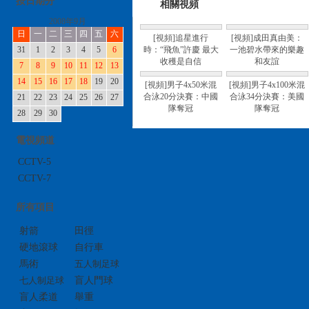
按日期分
相關視頻
2008年9月
日
一
二
三
四
五
六
[視頻]追星進行
[視頻]成田真由美：
31
1
2
3
4
5
6
時：“飛魚”許慶 最大
一池碧水帶來的樂趣
收穫是自信
和友誼
7
8
9
10
11
12
13
14
15
16
17
18
19
20
[視頻]男子4x50米混
[視頻]男子4x100米混
合泳20分決賽：中國
合泳34分決賽：美國
21
22
23
24
25
26
27
隊奪冠
隊奪冠
28
29
30
電視頻道
CCTV-5
CCTV-7
所有項目
射箭
田徑
硬地滾球
自行車
馬術
五人制足球
七人制足球
盲人門球
盲人柔道
舉重