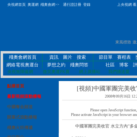
央視網首頁
奧運網
殘奧會網>>
通行證註冊
登錄
上央視網 看奧
殘奧會網首頁
資訊
圖片
搜索
節目單
賽程表
網絡電視奧運台
夢想之約
殘奧問答
社區
博客
央視無障礙網
微笑奧運PK賽
網上廣播站
我們播送愛
點播首頁
[視頻]中國軍團完美收
最新視頻滾動播報
2008年09月16日 12:
中國奪金頻道
Please open JavaScript function, a
Please activate JavaScript in your browser and
開幕式滾動播報
中國軍團完美收官 水立方內“多金
殘奧火炬傳遞