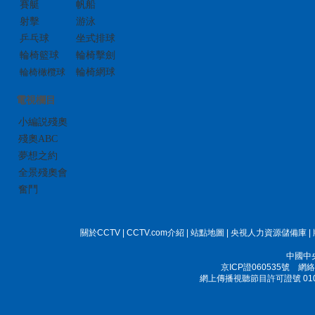
賽艇
帆船
射擊
游泳
乒乓球
坐式排球
輪椅籃球
輪椅擊劍
輪椅橄欖球
輪椅網球
電視欄目
小編説殘奧
殘奧ABC
夢想之約
全景殘奧會
奮鬥
關於CCTV
|
CCTV.com介紹
|
站點地圖
|
央視人力資源儲備庫
|
中國中
京ICP證060535號
網絡文
網上傳播視聽節目許可證號 010