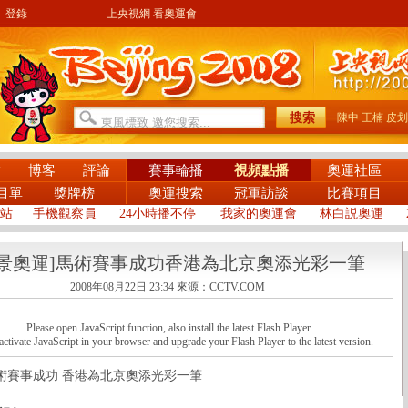
登錄
上央視網 看奧運會
陳中
王楠
皮划
片
博客
評論
賽事輪播
視頻點播
奧運社區
目單
獎牌榜
奧運搜索
冠軍訪談
比賽項目
站
手機觀察員
24小時播不停
我家的奧運會
林白説奧運
全景奧運]馬術賽事成功香港為北京奧添光彩一筆
2008年08月22日 23:34
來源：CCTV.COM
Please open JavaScript function, also install the latest Flash Player .
activate JavaScript in your browser and upgrade your Flash Player to the latest version.
事成功 香港為北京奧添光彩一筆