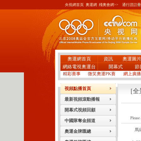
央視網首頁
奧運網
殘奧會網>>
通行證註冊
奧運網首頁
資訊
奧運圖
網絡電視奧運台
開幕式
節
精彩賽事
微笑奧運PK賽
網上廣播
視頻點播首頁
[
最新視頻滾動播報
開幕式視頻回顧
Please 
中國隊奪金頻道
馬術賽
奧運金牌匯總