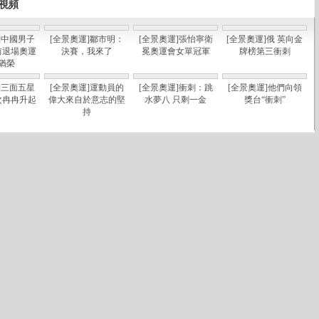
視頻
]中國男子
[全景奧運]鄒市明：
[全景奧運]張怡寧衛
[全景奧運]俄 英向金
前退場奧運
決賽，我來了
冕奧運會女單冠軍
牌榜第三衝刺
猶榮
]三面五星
[全景奧運]運動員的
[全景奧運]衝刺：跳
[全景奧運]他們向領
次冉冉升起
偉大來自於意志的堅
水夢八 只剩一金
獎台“衝刺”
持