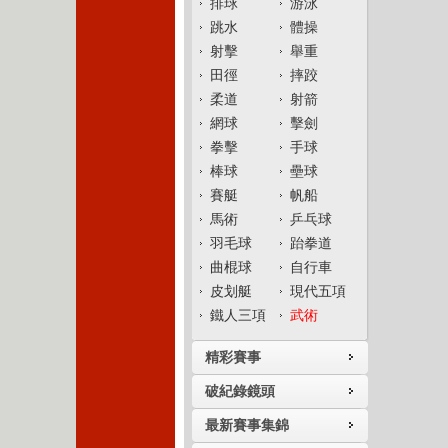
排球
游泳
跳水
體操
射擊
舉重
田徑
摔跤
柔道
射箭
網球
擊劍
拳擊
手球
棒球
壘球
賽艇
帆船
馬術
乒乓球
羽毛球
跆拳道
曲棍球
自行車
皮划艇
現代五項
鐵人三項
武術
精彩賽事
破紀錄鏡頭
最新賽事集錦