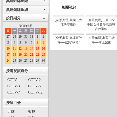
奧運銀牌匯總
相關視頻
奧運銅牌匯總
按日期分
[全景奧運]美國三大
[全景奧運]三局失控
球決賽衝刺
中國女排負於巴西與
2008年8月
古巴爭銅
日
一
二
三
四
五
六
27
28
29
30
31
1
2
[全景奧運]奧運正計
[全景奧運]奧運正計
時──裁判“收禮”
時──水上樂園
3
4
5
6
7
8
9
10
11
12
13
14
15
16
17
18
19
20
21
22
23
24
25
26
27
28
29
30
按電視頻道分
CCTV-1
CCTV-2
CCTV-3
CCTV-5
CCTV-7
CCTV-12
按項目分
足球
籃球