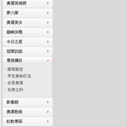
奧運英雄榜
夢八隊
奧運美女
巔峰決戰
今日之星
冠軍訪談
電視欄目
榮譽殿堂
早安奧林匹克
全景奧運
名將之約
影像館
奧運歌曲
虹軟專區