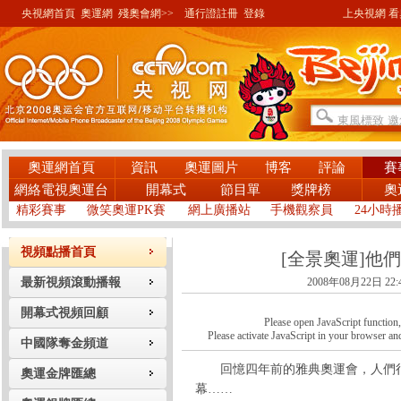
央視網首頁
奧運網
殘奧會網>>
通行證註冊
登錄
上央視網 看奧
奧運網首頁
資訊
奧運圖片
博客
評論
賽
網絡電視奧運台
開幕式
節目單
獎牌榜
奧
精彩賽事
微笑奧運PK賽
網上廣播站
手機觀察員
24小時
視頻點播首頁
[全景奧運]他
最新視頻滾動播報
2008年08月22日 22:
開幕式視頻回顧
Please open JavaScript function, a
Please activate JavaScript in your browser and
中國隊奪金頻道
回憶四年前的雅典奧運會，人們很
奧運金牌匯總
幕……