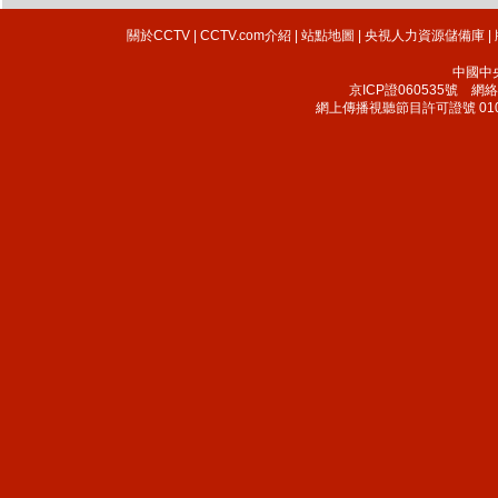
關於CCTV
|
CCTV.com介紹
|
站點地圖
|
央視人力資源儲備庫
|
中國中
京ICP證060535號
網絡文
網上傳播視聽節目許可證號 010