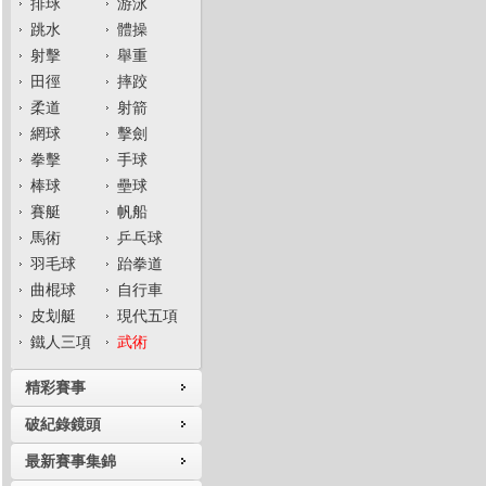
排球
游泳
跳水
體操
射擊
舉重
田徑
摔跤
柔道
射箭
網球
擊劍
拳擊
手球
棒球
壘球
賽艇
帆船
馬術
乒乓球
羽毛球
跆拳道
曲棍球
自行車
皮划艇
現代五項
鐵人三項
武術
精彩賽事
破紀錄鏡頭
最新賽事集錦