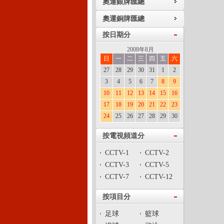
奧運銀牌匯總
相關
奧運銅牌匯總
按日期分
[視頻]16
自行車個
2008年8月
日
一
二
三
四
五
六
27
28
29
30
31
1
2
[視頻]16
自行車個
3
4
5
6
7
8
9
牌
10
11
12
13
14
15
16
17
18
19
20
21
22
23
24
25
26
27
28
29
30
按電視頻道分
CCTV-1
CCTV-2
CCTV-3
CCTV-5
CCTV-7
CCTV-12
按項目分
足球
籃球