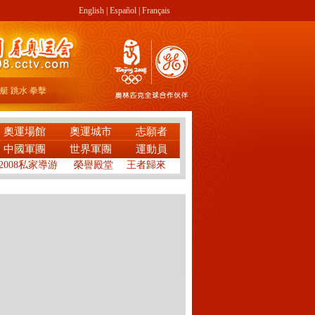
English
|
Español
|
Français
艇
跳水
拳擊
奧運場館
奧運城市
志願者
中國軍團
世界軍團
運動員
2008私家導游
榮譽殿堂
王者歸來