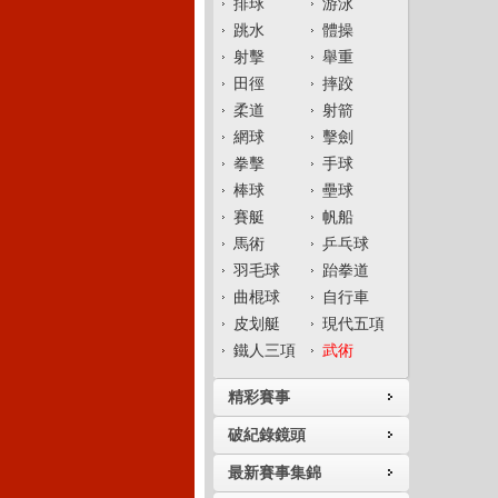
排球
游泳
跳水
體操
射擊
舉重
田徑
摔跤
柔道
射箭
網球
擊劍
拳擊
手球
棒球
壘球
賽艇
帆船
馬術
乒乓球
羽毛球
跆拳道
曲棍球
自行車
皮划艇
現代五項
鐵人三項
武術
精彩賽事
破紀錄鏡頭
最新賽事集錦