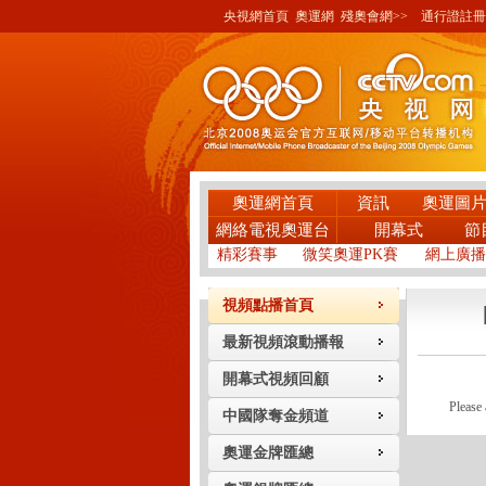
央視網首頁
奧運網
殘奧會網>>
通行證註冊
奧運網首頁
資訊
奧運圖
網絡電視奧運台
開幕式
節
精彩賽事
微笑奧運PK賽
網上廣播
視頻點播首頁
最新視頻滾動播報
開幕式視頻回顧
Please 
中國隊奪金頻道
8月1
奧運金牌匯總
西班牙