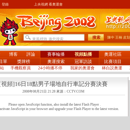
登錄
上央視網 看奧運會
陳中
王楠
皮划
片
博客
評論
賽事輪播
視頻點播
奧運社區
目單
獎牌榜
奧運搜索
冠軍訪談
比賽項目
站
手機觀察員
24小時播不停
我家的奧運會
林白説奧運
[視頻]16日18點男子場地自行車記分賽決賽
2008年08月21日 21:28
來源：CCTV.COM
Please open JavaScript function, also install the latest Flash Player .
activate JavaScript in your browser and upgrade your Flash Player to the latest version.
6日，在老山自行車館舉行了男子場地自行車記分賽決賽。最終由
的運動員摘得了金牌。