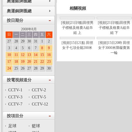
奧運銀牌匯總
相關視頻
奧運銅牌匯總
按日期分
[視頻]21日9點田徑男
[視頻]21日9點田徑男
子標槍及格賽A組/B
子標槍及格賽A組/B
2008年8月
組 上
組 下
日
一
二
三
四
五
六
27
28
29
30
31
1
2
[視頻]15日21點 田徑
[視頻]15日20時 田徑
女子七項全能200米
女子3000米障礙賽第
3
4
5
6
7
8
9
一輪
10
11
12
13
14
15
16
17
18
19
20
21
22
23
24
25
26
27
28
29
30
按電視頻道分
CCTV-1
CCTV-2
CCTV-3
CCTV-5
CCTV-7
CCTV-12
按項目分
足球
籃球