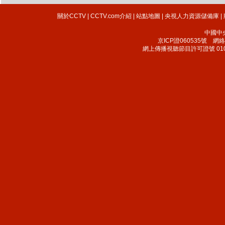
關於CCTV
|
CCTV.com介紹
|
站點地圖
|
央視人力資源儲備庫
|
中國中
京ICP證060535號
網絡文
網上傳播視聽節目許可證號 010