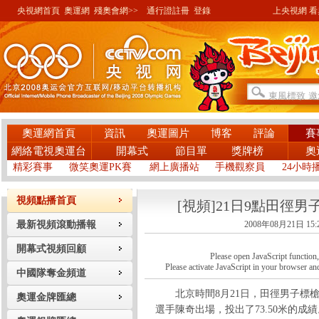
央視網首頁
奧運網
殘奧會網>>
通行證註冊
登錄
上央視網 看奧
奧運網首頁
資訊
奧運圖片
博客
評論
賽
網絡電視奧運台
開幕式
節目單
獎牌榜
奧
精彩賽事
微笑奧運PK賽
網上廣播站
手機觀察員
24小時
視頻點播首頁
[視頻]21日9點田徑男
最新視頻滾動播報
2008年08月21日 15:
開幕式視頻回顧
Please open JavaScript function, a
Please activate JavaScript in your browser and
中國隊奪金頻道
北京時間8月21日，田徑男子標槍
奧運金牌匯總
選手陳奇出場，投出了73.50米的成績