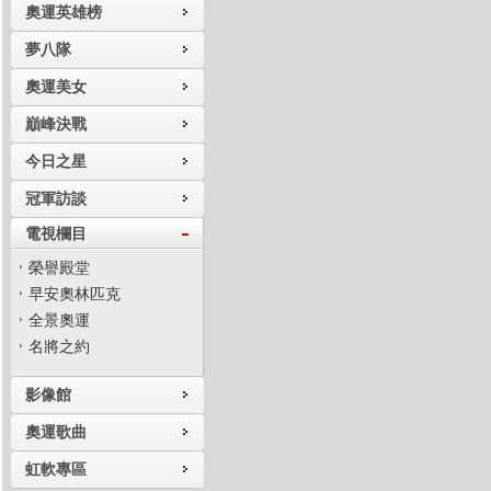
奧運英雄榜
夢八隊
奧運美女
巔峰決戰
今日之星
冠軍訪談
電視欄目
榮譽殿堂
早安奧林匹克
全景奧運
名將之約
影像館
奧運歌曲
虹軟專區