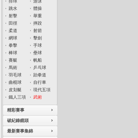
排球
游泳
跳水
體操
射擊
舉重
田徑
摔跤
柔道
射箭
網球
擊劍
拳擊
手球
棒球
壘球
賽艇
帆船
馬術
乒乓球
羽毛球
跆拳道
曲棍球
自行車
皮划艇
現代五項
鐵人三項
武術
精彩賽事
破紀錄鏡頭
最新賽事集錦