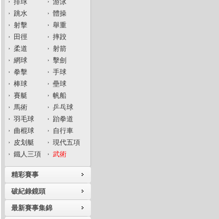
排球
游泳
跳水
體操
射擊
舉重
田徑
摔跤
柔道
射箭
網球
擊劍
拳擊
手球
棒球
壘球
賽艇
帆船
馬術
乒乓球
羽毛球
跆拳道
曲棍球
自行車
皮划艇
現代五項
鐵人三項
武術
精彩賽事
破紀錄鏡頭
最新賽事集錦