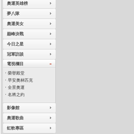
奧運英雄榜
夢八隊
奧運美女
巔峰決戰
今日之星
冠軍訪談
電視欄目
榮譽殿堂
早安奧林匹克
全景奧運
名將之約
影像館
奧運歌曲
虹軟專區