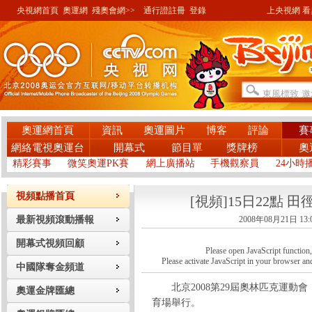
央視網首頁
奧運網
殘奧會網>>
通行證註冊
登錄
上央視網 看奧
奧運網首頁
資訊
奧運圖片
博客
評論
賽
網絡電視奧運台
開幕式
節目單
獎牌榜
奧
精彩賽事
微笑奧運PK賽
網上廣播站
手機觀察員
24小時
視頻點播首頁
[視頻]15日22點 
最新視頻滾動播報
2008年08月21日 13:
開幕式視頻回顧
Please open JavaScript function, a
Please activate JavaScript in your browser and
中國隊奪金頻道
北京2008第29屆奧林匹克運動會
奧運金牌匯總
育場舉行。