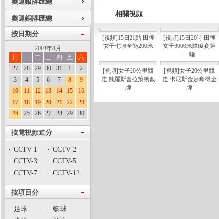
奧運銀牌匯總
相關視頻
奧運銅牌匯總
按日期分
[視頻]15日21點 田徑
[視頻]15日20時 田徑
女子七項全能200米
女子3000米障礙賽第
2008年8月
一輪
日
一
二
三
四
五
六
27
28
29
30
31
1
2
[視頻]女子20公里競
[視頻]女子20公里競
走 俄羅斯普拉策獲銀
走 卡尼斯金娜奪得金
3
4
5
6
7
8
9
牌
牌
10
11
12
13
14
15
16
17
18
19
20
21
22
23
24
25
26
27
28
29
30
按電視頻道分
CCTV-1
CCTV-2
CCTV-3
CCTV-5
CCTV-7
CCTV-12
按項目分
足球
籃球