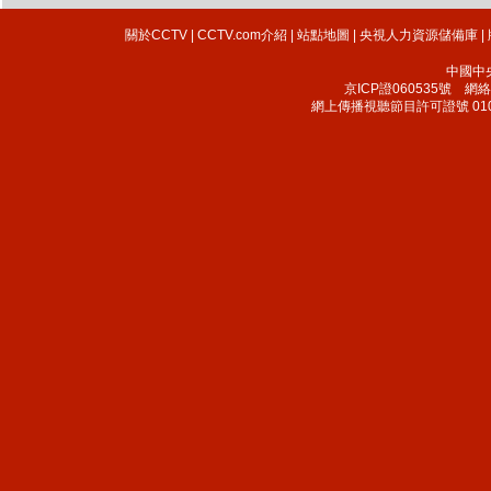
關於CCTV
|
CCTV.com介紹
|
站點地圖
|
央視人力資源儲備庫
|
中國中
京ICP證060535號
網絡文
網上傳播視聽節目許可證號 010