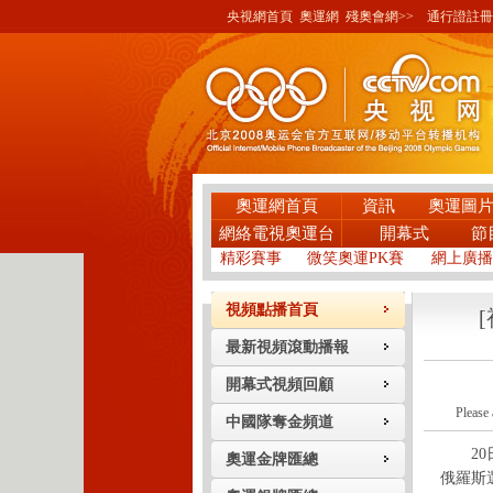
央視網首頁
奧運網
殘奧會網>>
通行證註冊
奧運網首頁
資訊
奧運圖
網絡電視奧運台
開幕式
節
精彩賽事
微笑奧運PK賽
網上廣播
視頻點播首頁
最新視頻滾動播報
開幕式視頻回顧
Please 
中國隊奪金頻道
20日
奧運金牌匯總
俄羅斯