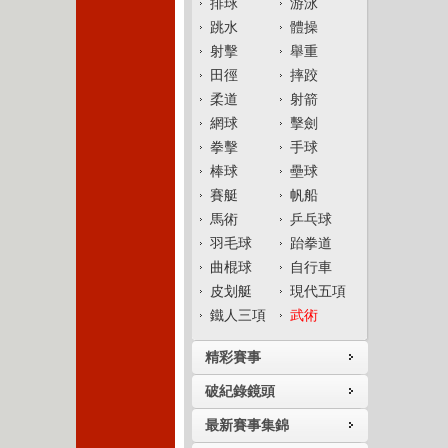
排球
游泳
跳水
體操
射擊
舉重
田徑
摔跤
柔道
射箭
網球
擊劍
拳擊
手球
棒球
壘球
賽艇
帆船
馬術
乒乓球
羽毛球
跆拳道
曲棍球
自行車
皮划艇
現代五項
鐵人三項
武術
精彩賽事
破紀錄鏡頭
最新賽事集錦