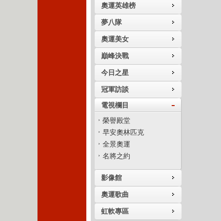
奧運英雄榜
夢八隊
奧運美女
巔峰決戰
今日之星
冠軍訪談
電視欄目
榮譽殿堂
早安奧林匹克
全景奧運
名將之約
影像館
奧運歌曲
虹軟專區