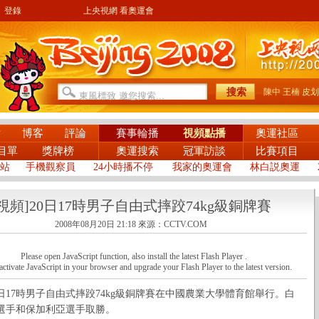
登錄
上央視網 看奧運會
陳中
王楠
皮划
片
博客
評論
賽事輪播
視頻點播
奧運社區
目單
獎牌榜
奧運搜索
冠軍訪談
比賽項目
站
手機觀察員
24小時播不停
我家的奧運會
林白説奧運
[視頻]20日17時男子自由式摔跤74kg級銅牌賽
2008年08月20日 21:18
來源：CCTV.COM
Please open JavaScript function, also install the latest Flash Player .
activate JavaScript in your browser and upgrade your Flash Player to the latest version.
17時男子自由式摔跤74kg級銅牌賽在中國農業大學體育館舉行。白
選手和保加利亞選手取勝。