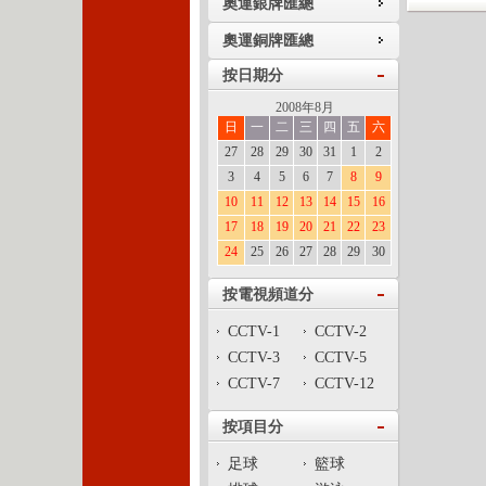
奧運銀牌匯總
奧運銅牌匯總
按日期分
2008年8月
日
一
二
三
四
五
六
27
28
29
30
31
1
2
3
4
5
6
7
8
9
10
11
12
13
14
15
16
17
18
19
20
21
22
23
24
25
26
27
28
29
30
按電視頻道分
CCTV-1
CCTV-2
CCTV-3
CCTV-5
CCTV-7
CCTV-12
按項目分
足球
籃球