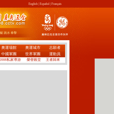
English
|
Español
|
Français
艇
跳水
拳擊
奧運場館
奧運城市
志願者
中國軍團
世界軍團
運動員
2008私家導游
榮譽殿堂
王者歸來