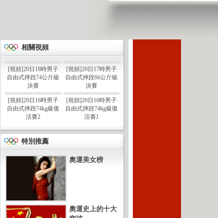
相關視頻
[視頻]20日18時男子
[視頻]20日17時男子
自由式摔跤74公斤級
自由式摔跤66公斤級
決賽
決賽
[視頻]20日16時男子
[視頻]20日16時男子
自由式摔跤74kg級復
自由式摔跤74kg級復
活賽2
活賽1
特別推薦
奧運美女榜
奧運史上的十大